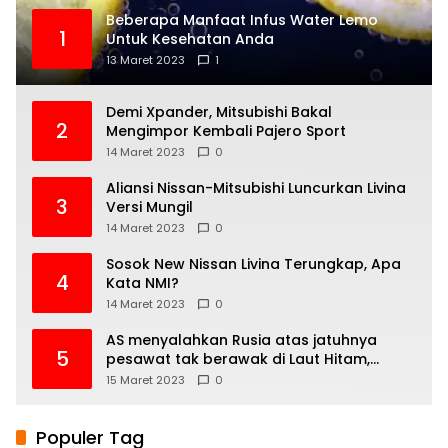
Beberapa Manfaat Infus Water Lemo
1
Untuk Kesehatan Anda
13 Maret 2023
1
Demi Xpander, Mitsubishi Bakal
2
Mengimpor Kembali Pajero Sport
14 Maret 2023
0
Aliansi Nissan-Mitsubishi Luncurkan Livina
3
Versi Mungil
14 Maret 2023
0
Sosok New Nissan Livina Terungkap, Apa
4
Kata NMI?
14 Maret 2023
0
AS menyalahkan Rusia atas jatuhnya
5
pesawat tak berawak di Laut Hitam,
Moskow menyangkal
15 Maret 2023
0
Populer Tag