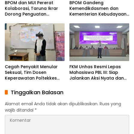
BPOM dan MUI Pererat
BPOM Gandeng
Kolaborasi, Taruna Ikrar
Kemendikdasmen dan
Dorong Penguatan
Kementerian Kebudayaan,
Ekosistem Halalan
Taruna Ikrar : Bangun
Thayyiban
Budaya Pangan Aman
Menuju Indonesia Emas
2045
Cegah Penyakit Menular
FKM Unhas Resmi Lepas
Seksual, Tim Dosen
Mahasiswa PBL III: Siap
Keperawatan Poltekkes
Jalankan Aksi Nyata dan
Kemenkes, Edukasi Remaja
Pengabdian di Kabupaten
SMAN 9 Menggunakan
Soppeng
Tinggalkan Balasan
Teknologi Virtual Reality“R
edubit”
Alamat email Anda tidak akan dipublikasikan.
Ruas yang
wajib ditandai
*