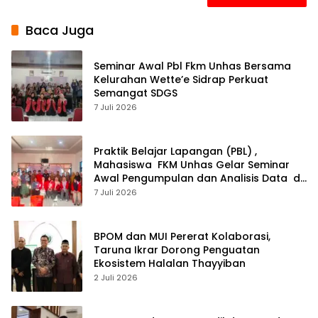
Baca Juga
Seminar Awal Pbl Fkm Unhas Bersama
Kelurahan Wette’e Sidrap Perkuat
Semangat SDGS
7 Juli 2026
Praktik Belajar Lapangan (PBL) ,
Mahasiswa FKM Unhas Gelar Seminar
Awal Pengumpulan dan Analisis Data di
Kelurahan Amparita Sidrap
7 Juli 2026
BPOM dan MUI Pererat Kolaborasi,
Taruna Ikrar Dorong Penguatan
Ekosistem Halalan Thayyiban
2 Juli 2026