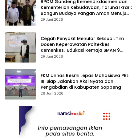
BPOM Gandeng Kemendikdasmen dan
Kementerian Kebudayaan, Taruna Ikrar :
Bangun Budaya Pangan Aman Menuju
Indonesia Emas 2045
29 Juni 2026
Cegah Penyakit Menular Seksual, Tim
Dosen Keperawatan Poltekkes
Kemenkes, Edukasi Remaja SMAN 9
Menggunakan
29 Juni 2026
Teknologi Virtual Reality“Redubit”
FKM Unhas Resmi Lepas Mahasiswa PBL
III: Siap Jalankan Aksi Nyata dan
Pengabdian di Kabupaten Soppeng
26 Juni 2026