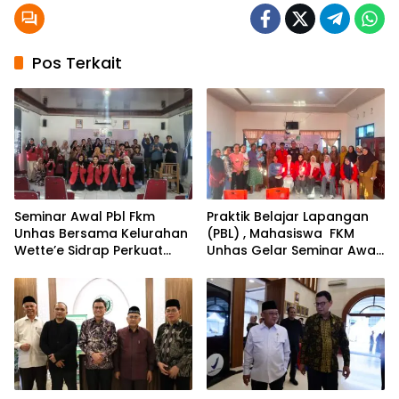
Pos Terkait
Seminar Awal Pbl Fkm
Praktik Belajar Lapangan
Unhas Bersama Kelurahan
(PBL) , Mahasiswa FKM
Wette’e Sidrap Perkuat
Unhas Gelar Seminar Awal
Semangat SDGS
Pengumpulan dan Analisis
Data di Kelurahan
Amparita Sidrap