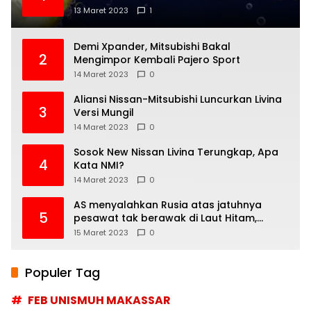
13 Maret 2023
1
Demi Xpander, Mitsubishi Bakal
2
Mengimpor Kembali Pajero Sport
14 Maret 2023
0
Aliansi Nissan-Mitsubishi Luncurkan Livina
3
Versi Mungil
14 Maret 2023
0
Sosok New Nissan Livina Terungkap, Apa
4
Kata NMI?
14 Maret 2023
0
AS menyalahkan Rusia atas jatuhnya
5
pesawat tak berawak di Laut Hitam,
Moskow menyangkal
15 Maret 2023
0
Populer Tag
FEB UNISMUH MAKASSAR