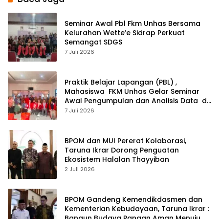
Seminar Awal Pbl Fkm Unhas Bersama
Kelurahan Wette’e Sidrap Perkuat
Semangat SDGS
7 Juli 2026
Praktik Belajar Lapangan (PBL) ,
Mahasiswa FKM Unhas Gelar Seminar
Awal Pengumpulan dan Analisis Data di
Kelurahan Amparita Sidrap
7 Juli 2026
BPOM dan MUI Pererat Kolaborasi,
Taruna Ikrar Dorong Penguatan
Ekosistem Halalan Thayyiban
2 Juli 2026
BPOM Gandeng Kemendikdasmen dan
Kementerian Kebudayaan, Taruna Ikrar :
Bangun Budaya Pangan Aman Menuju