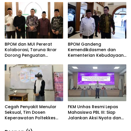
Data di Kelurahan
Amparita Sidrap
BPOM dan MUI Pererat
BPOM Gandeng
Kolaborasi, Taruna Ikrar
Kemendikdasmen dan
Dorong Penguatan
Kementerian Kebudayaan,
Ekosistem Halalan
Taruna Ikrar : Bangun
Thayyiban
Budaya Pangan Aman
Menuju Indonesia Emas
2045
Cegah Penyakit Menular
FKM Unhas Resmi Lepas
Seksual, Tim Dosen
Mahasiswa PBL III: Siap
Keperawatan Poltekkes
Jalankan Aksi Nyata dan
Kemenkes, Edukasi Remaja
Pengabdian di Kabupaten
SMAN 9 Menggunakan
Soppeng