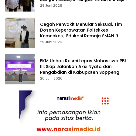
Indonesia Emas 2045
29 Juni 2026
Cegah Penyakit Menular Seksual, Tim
Dosen Keperawatan Poltekkes
Kemenkes, Edukasi Remaja SMAN 9
Menggunakan
29 Juni 2026
Teknologi Virtual Reality“Redubit”
FKM Unhas Resmi Lepas Mahasiswa PBL
III: Siap Jalankan Aksi Nyata dan
Pengabdian di Kabupaten Soppeng
26 Juni 2026