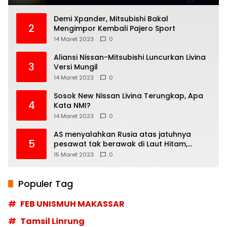
Demi Xpander, Mitsubishi Bakal
2
Mengimpor Kembali Pajero Sport
14 Maret 2023
0
Aliansi Nissan-Mitsubishi Luncurkan Livina
3
Versi Mungil
14 Maret 2023
0
Sosok New Nissan Livina Terungkap, Apa
4
Kata NMI?
14 Maret 2023
0
AS menyalahkan Rusia atas jatuhnya
5
pesawat tak berawak di Laut Hitam,
Moskow menyangkal
15 Maret 2023
0
Populer Tag
FEB UNISMUH MAKASSAR
Tamsil Linrung