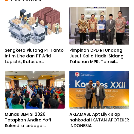
Sengketa Piutang PT Tanto
Pimpinan DPD RI Undang
Intim Line dan PT Afid
Jusuf Kalla Hadiri Sidang
Logistik, Ratusan
Tahunan MPR, Tamsil
Pengusaha Kawasan
Linrung: Momentum
Indonesia Timur Ikut
Membangun Solidaritas
Dirugikan
Kepemimpinan Bangsa
Munas BEM SI 2026
AKLAMASI, ​Apt Lilyk siap
Tetapkan Andira Yofi
nahkodai IKATAN APOTEKER
Sulendra sebagai
INDONESIA
Koordinator Pusat