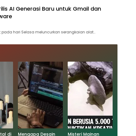
ilis AI Generasi Baru untuk Gmail dan
ware
 pada hari Selasa meluncurkan serangkaian alat…
tal di
Mengapa Desain
Misteri Mainan