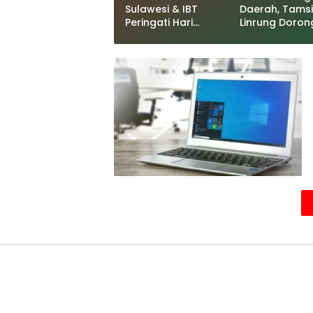
Sulawesi & IBT
Daerah, Tamsi
Peringati Hari
Linrung Doron
Pendidikan
Pemanfaatan
Nasional:
Teknologi unt
Kolaborasi Smart
Ekonomi
Green di SMK Negeri
Kerakyatan
3 Makassar