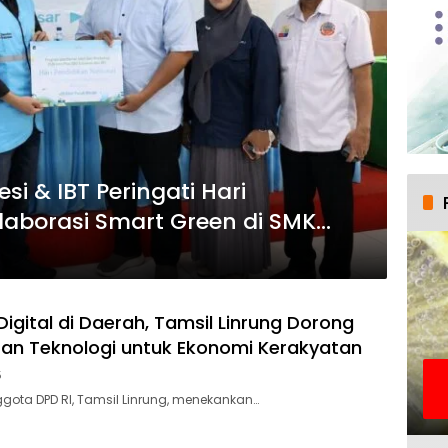
si & IBT Peringati Hari
olaborasi Smart Green di SMK
Digital di Daerah, Tamsil Linrung Dorong
n Teknologi untuk Ekonomi Kerakyatan
5
ota DPD RI, Tamsil Linrung, menekankan…