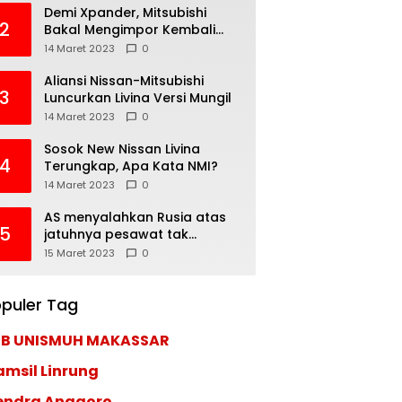
Demi Xpander, Mitsubishi
2
Bakal Mengimpor Kembali
Pajero Sport
14 Maret 2023
0
Aliansi Nissan-Mitsubishi
3
Luncurkan Livina Versi Mungil
14 Maret 2023
0
Sosok New Nissan Livina
4
Terungkap, Apa Kata NMI?
14 Maret 2023
0
AS menyalahkan Rusia atas
5
jatuhnya pesawat tak
berawak di Laut Hitam,
15 Maret 2023
0
Moskow menyangkal
puler Tag
EB UNISMUH MAKASSAR
amsil Linrung
endra Anggoro