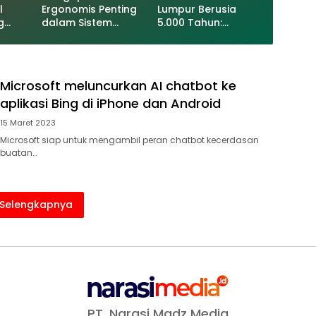
l
Ergonomis Penting
Lumpur Berusia
g
dalam Sistem
5.000 Tahun:
Informasi Berbasis
Petunjuk Awal
uk
Web?
Konsep Roda dan
Kendaraan?
Microsoft meluncurkan AI chatbot ke
aplikasi Bing di iPhone dan Android
15 Maret 2023
Microsoft siap untuk mengambil peran chatbot kecerdasan
buatan…
Selengkapnya
PT. Narasi Madz Media