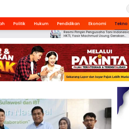
ah
Politik
Hukum
Pendidikan
Ekonomi
Tekno
Resmi Pimpin Pengusaha Tani Indonesia
Targ
HKTI, Yasir Machmud Usung Gerakan
Gowa
Kemandirian Pangan Berbasis Petani
Pert
Modern