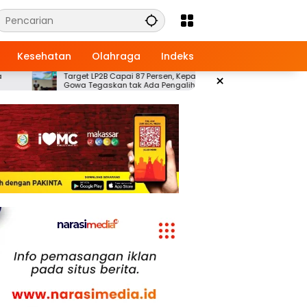
Kesehatan
Olahraga
Indeks
et LP2B Capai 87 Persen, Kepala BPN
Ayo Buruan Daftar Duta DPD
×
 Tegaskan tak Ada Pengalihan Lahan
Sulawesi Selatan , Ini Infon
anian