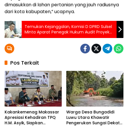
dimasukkan di lahan pertanian yang jauh radiusnya
dari kota kabupaten,” ucapnya.
Temukan Kejanggalan, Komisi D DPRD Sulsel
Minta Aparat Penegak Hukum Audit Proyek
Rehabilitasi Mess di Bali
Pos Terkait
Kakankemenag Makassar
Warga Desa Bungadidi
Apresiasi Kehadiran TPQ
Luwu Utara Khawatir
H.M. Asyik, Siapkan
Pengerukan Sungai Dekat