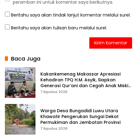
peramban ini untuk komentar saya berikutnya.
Beritahu saya akan tindak lanjut komentar melalui surel.
Beritahu saya akan tulisan baru melalui surel.
Baca Juga
Kakankemenag Makassar Apresiasi
Kehadiran TPQ H.M. Asyik, Siapkan
Generasi Qur’ani dan Cegah Anak Miskin
Spiritualitas
7 Agustus 2026
Warga Desa Bungadidi Luwu Utara
Khawatir Pengerukan Sungai Dekat
Permukiman dan Jembatan Provinsi
7 Agustus 2026