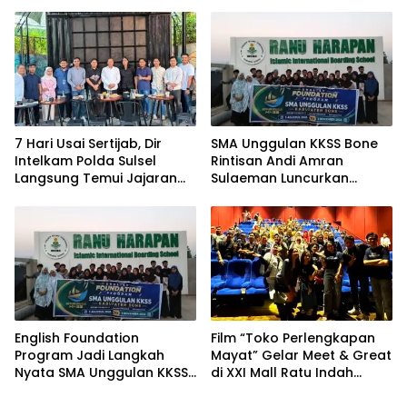
Generasi Qur’ani dan
Permukiman dan
Cegah Anak Miskin
Jembatan Provinsi
Spiritualitas
7 Hari Usai Sertijab, Dir
SMA Unggulan KKSS Bone
Intelkam Polda Sulsel
Rintisan Andi Amran
Langsung Temui Jajaran
Sulaeman Luncurkan
Pengurus PBHI
English Foundation
Program
English Foundation
Film “Toko Perlengkapan
Program Jadi Langkah
Mayat” Gelar Meet & Great
Nyata SMA Unggulan KKSS
di XXI Mall Ratu Indah
Bone Cetak Generasi
Makassar
Berdaya Saing Global