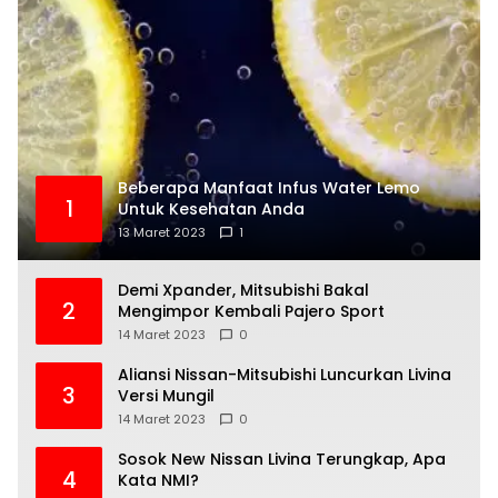
Beberapa Manfaat Infus Water Lemo
1
Untuk Kesehatan Anda
13 Maret 2023
1
Demi Xpander, Mitsubishi Bakal
2
Mengimpor Kembali Pajero Sport
14 Maret 2023
0
Aliansi Nissan-Mitsubishi Luncurkan Livina
3
Versi Mungil
14 Maret 2023
0
Sosok New Nissan Livina Terungkap, Apa
4
Kata NMI?