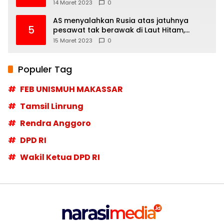
14 Maret 2023
0
AS menyalahkan Rusia atas jatuhnya
5
pesawat tak berawak di Laut Hitam,
Moskow menyangkal
15 Maret 2023
0
Populer Tag
FEB UNISMUH MAKASSAR
Tamsil Linrung
Rendra Anggoro
DPD RI
Wakil Ketua DPD RI