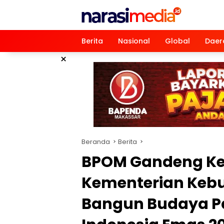
Langsung
ke
konten
Berita
Nasional
Global
Daer
×
Beranda
Berita
BPOM Gandeng K
Kementerian Kebu
Bangun Budaya 