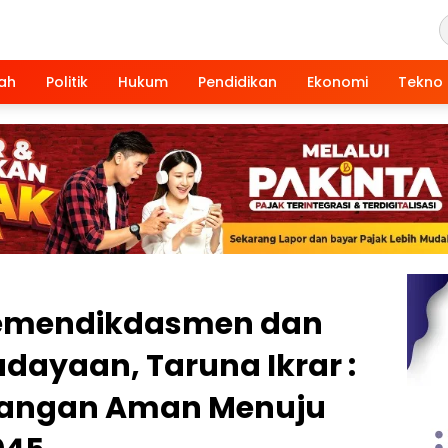
ah
Politik
Hukum
Pendidikan
Ekonomi
Tekno
emendikdasmen dan
dayaan, Taruna Ikrar :
Pangan Aman Menuju