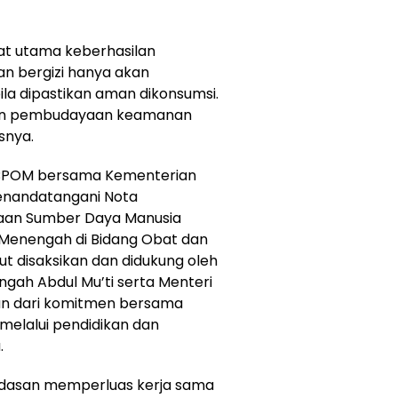
t utama keberhasilan
an bergizi hanya akan
a dipastikan aman dikonsumsi.
 dan pembudayaan keamanan
snya.
, BPOM bersama Kementerian
enandatangani Nota
an Sumber Daya Manusia
 Menengah di Bidang Obat dan
 disaksikan dan didukung oleh
gah Abdul Mu’ti serta Menteri
an dari komitmen bersama
lalui pendidikan dan
.
ndasan memperluas kerja sama