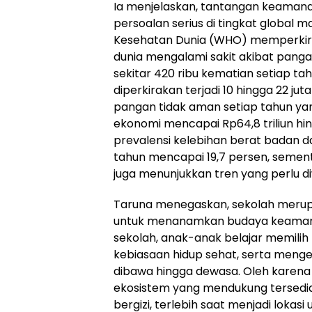
Ia menjelaskan, tantangan keaman
persoalan serius di tingkat global m
Kesehatan Dunia (WHO) memperkirak
dunia mengalami sakit akibat pang
sekitar 420 ribu kematian setiap tahu
diperkirakan terjadi 10 hingga 22 jut
pangan tidak aman setiap tahun y
ekonomi mencapai Rp64,8 triliun hingga
prevalensi kelebihan berat badan d
tahun mencapai 19,7 persen, semen
juga menunjukkan tren yang perlu d
Taruna menegaskan, sekolah merupa
untuk menanamkan budaya keamana
sekolah, anak-anak belajar memil
kebiasaan hidup sehat, serta meng
dibawa hingga dewasa. Oleh karena i
ekosistem yang mendukung tersed
bergizi, terlebih saat menjadi loka