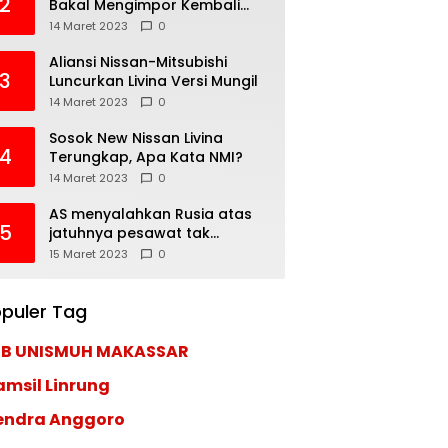
2
Bakal Mengimpor Kembali
Pajero Sport
14 Maret 2023
0
Aliansi Nissan-Mitsubishi
3
Luncurkan Livina Versi Mungil
14 Maret 2023
0
Sosok New Nissan Livina
4
Terungkap, Apa Kata NMI?
14 Maret 2023
0
AS menyalahkan Rusia atas
5
jatuhnya pesawat tak
berawak di Laut Hitam,
15 Maret 2023
0
Moskow menyangkal
puler Tag
EB UNISMUH MAKASSAR
amsil Linrung
endra Anggoro