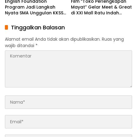
English Foundation
Film “Toko Perlengkapan
Program Jadi Langkah
Mayat” Gelar Meet & Great
Nyata SMA Unggulan KKSS
di XXI Mall Ratu Indah
Bone Cetak Generasi
Makassar
Berdaya Saing Global
Tinggalkan Balasan
Alamat email Anda tidak akan dipublikasikan.
Ruas yang
wajib ditandai
*