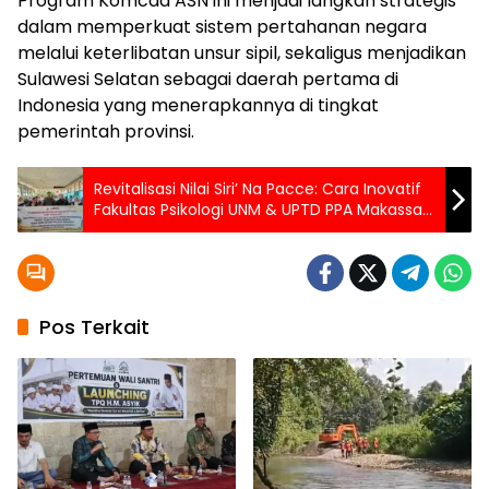
Program Komcad ASN ini menjadi langkah strategis
dalam memperkuat sistem pertahanan negara
melalui keterlibatan unsur sipil, sekaligus menjadikan
Sulawesi Selatan sebagai daerah pertama di
Indonesia yang menerapkannya di tingkat
pemerintah provinsi.
Revitalisasi Nilai Siri’ Na Pacce: Cara Inovatif
Fakultas Psikologi UNM & UPTD PPA Makassar
Tekan Agresivitas Remaja
Pos Terkait