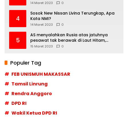
14 Maret 2023
0
Sosok New Nissan Livina Terungkap, Apa
4
Kata NMI?
14 Maret 2023
0
AS menyalahkan Rusia atas jatuhnya
5
pesawat tak berawak di Laut Hitam,
Moskow menyangkal
15 Maret 2023
0
Populer Tag
FEB UNISMUH MAKASSAR
Tamsil Linrung
Rendra Anggoro
DPD RI
Wakil Ketua DPD RI