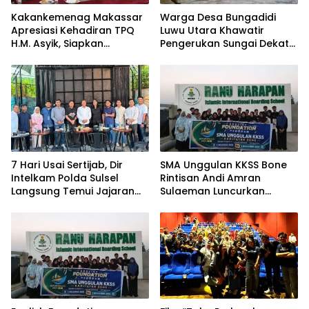
Kakankemenag Makassar
Warga Desa Bungadidi
Apresiasi Kehadiran TPQ
Luwu Utara Khawatir
H.M. Asyik, Siapkan
Pengerukan Sungai Dekat
Generasi Qur’ani dan
Permukiman dan
Cegah Anak Miskin
Jembatan Provinsi
Spiritualitas
7 Hari Usai Sertijab, Dir
SMA Unggulan KKSS Bone
Intelkam Polda Sulsel
Rintisan Andi Amran
Langsung Temui Jajaran
Sulaeman Luncurkan
Pengurus PBHI
English Foundation
Program