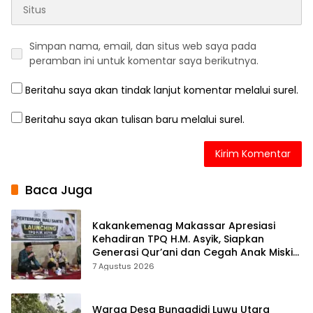
Simpan nama, email, dan situs web saya pada
peramban ini untuk komentar saya berikutnya.
Beritahu saya akan tindak lanjut komentar melalui surel.
Beritahu saya akan tulisan baru melalui surel.
Baca Juga
Kakankemenag Makassar Apresiasi
Kehadiran TPQ H.M. Asyik, Siapkan
Generasi Qur’ani dan Cegah Anak Miskin
Spiritualitas
7 Agustus 2026
Warga Desa Bungadidi Luwu Utara