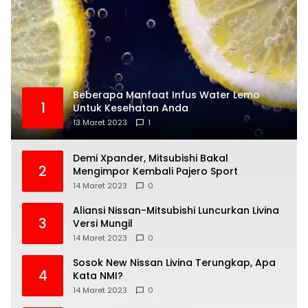
Beberapa Manfaat Infus Water Lemo
1
Untuk Kesehatan Anda
13 Maret 2023
1
Demi Xpander, Mitsubishi Bakal
2
Mengimpor Kembali Pajero Sport
14 Maret 2023
0
Aliansi Nissan-Mitsubishi Luncurkan Livina
3
Versi Mungil
14 Maret 2023
0
Sosok New Nissan Livina Terungkap, Apa
4
Kata NMI?
14 Maret 2023
0