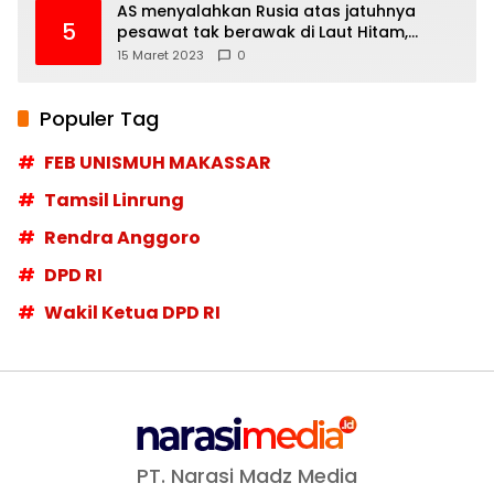
AS menyalahkan Rusia atas jatuhnya
5
pesawat tak berawak di Laut Hitam,
Moskow menyangkal
15 Maret 2023
0
Populer Tag
FEB UNISMUH MAKASSAR
Tamsil Linrung
Rendra Anggoro
DPD RI
Wakil Ketua DPD RI
PT. Narasi Madz Media