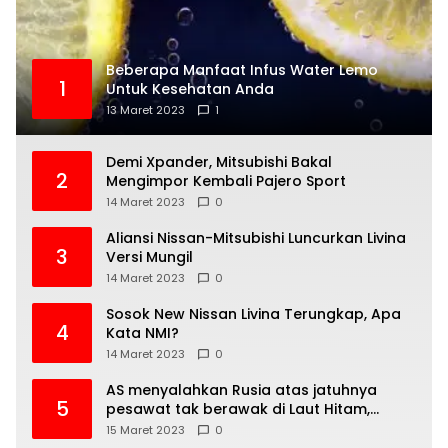
Beberapa Manfaat Infus Water Lemo
1
Untuk Kesehatan Anda
13 Maret 2023
1
Demi Xpander, Mitsubishi Bakal
2
Mengimpor Kembali Pajero Sport
14 Maret 2023
0
Aliansi Nissan-Mitsubishi Luncurkan Livina
3
Versi Mungil
14 Maret 2023
0
Sosok New Nissan Livina Terungkap, Apa
4
Kata NMI?
14 Maret 2023
0
AS menyalahkan Rusia atas jatuhnya
5
pesawat tak berawak di Laut Hitam,
Moskow menyangkal
15 Maret 2023
0