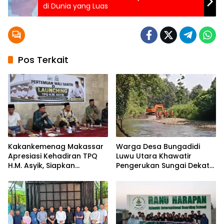
di Dunia yang Luas
Pos Terkait
Kakankemenag Makassar
Warga Desa Bungadidi
Apresiasi Kehadiran TPQ
Luwu Utara Khawatir
H.M. Asyik, Siapkan
Pengerukan Sungai Dekat
Generasi Qur’ani dan
Permukiman dan
Cegah Anak Miskin
Jembatan Provinsi
Spiritualitas