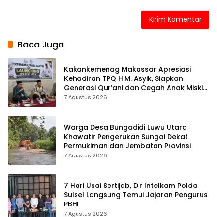
Baca Juga
Kakankemenag Makassar Apresiasi
Kehadiran TPQ H.M. Asyik, Siapkan
Generasi Qur’ani dan Cegah Anak Miskin
Spiritualitas
7 Agustus 2026
Warga Desa Bungadidi Luwu Utara
Khawatir Pengerukan Sungai Dekat
Permukiman dan Jembatan Provinsi
7 Agustus 2026
7 Hari Usai Sertijab, Dir Intelkam Polda
Sulsel Langsung Temui Jajaran Pengurus
PBHI
7 Agustus 2026