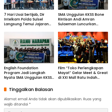
7 Hari Usai Sertijab, Dir
SMA Unggulan KKSS Bone
Intelkam Polda Sulsel
Rintisan Andi Amran
Langsung Temui Jajaran
Sulaeman Luncurkan
Pengurus PBHI
English Foundation
Program
English Foundation
Film “Toko Perlengkapan
Program Jadi Langkah
Mayat” Gelar Meet & Great
Nyata SMA Unggulan KKSS
di XXI Mall Ratu Indah
Bone Cetak Generasi
Makassar
Berdaya Saing Global
Tinggalkan Balasan
Alamat email Anda tidak akan dipublikasikan.
Ruas yang
wajib ditandai
*