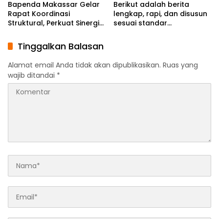
Bapenda Makassar Gelar
Berikut adalah berita
Rapat Koordinasi
lengkap, rapi, dan disusun
Struktural, Perkuat Sinergi
sesuai standar
Demi Optimalisasi
jurnalistik:Bapenda
Pendapatan Daerah
Makassar Matangkan
Tinggalkan Balasan
Persiapan Pekan Panutan
PBB-P2 Tahun 2026
Alamat email Anda tidak akan dipublikasikan.
Ruas yang
wajib ditandai
*