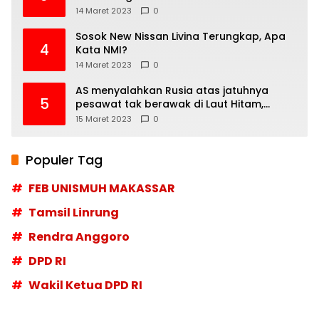
14 Maret 2023
0
Sosok New Nissan Livina Terungkap, Apa
4
Kata NMI?
14 Maret 2023
0
AS menyalahkan Rusia atas jatuhnya
5
pesawat tak berawak di Laut Hitam,
Moskow menyangkal
15 Maret 2023
0
Populer Tag
FEB UNISMUH MAKASSAR
Tamsil Linrung
Rendra Anggoro
DPD RI
Wakil Ketua DPD RI