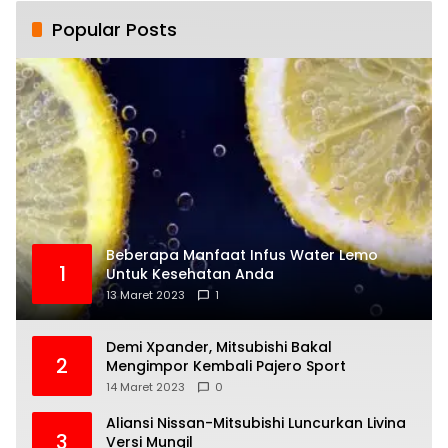
Popular Posts
Beberapa Manfaat Infus Water Lemo
1
Untuk Kesehatan Anda
13 Maret 2023
1
Demi Xpander, Mitsubishi Bakal
2
Mengimpor Kembali Pajero Sport
14 Maret 2023
0
Aliansi Nissan-Mitsubishi Luncurkan Livina
3
Versi Mungil