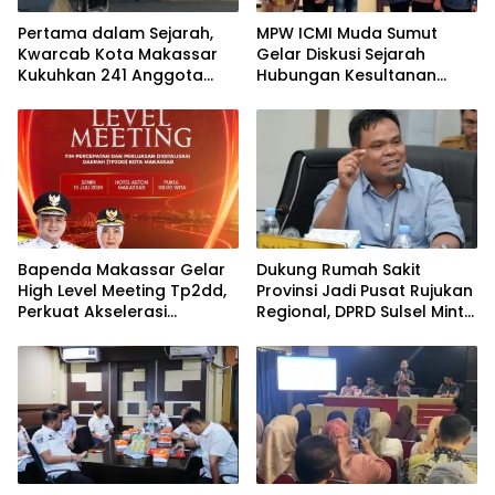
Pertama dalam Sejarah,
MPW ICMI Muda Sumut
Kwarcab Kota Makassar
Gelar Diskusi Sejarah
Kukuhkan 241 Anggota
Hubungan Kesultanan
Pramuka Garuda di Pantai
Aceh dan Kesultanan Deli
Akkarena
Dalam Bingkai Kesatuan
NKRI
Bapenda Makassar Gelar
Dukung Rumah Sakit
High Level Meeting Tp2dd,
Provinsi Jadi Pusat Rujukan
Perkuat Akselerasi
Regional, DPRD Sulsel Minta
Digitalisasi Keuangan Dan
Pemetaan Kebutuhan
Layanan Daerah
Menyeluruh