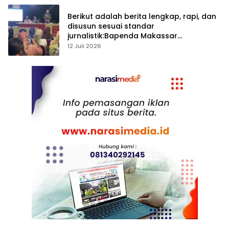
Berikut adalah berita lengkap, rapi, dan
disusun sesuai standar
jurnalistik:Bapenda Makassar
Matangkan Persiapan Pekan Panutan
12 Juli 2026
PBB-P2 Tahun 2026