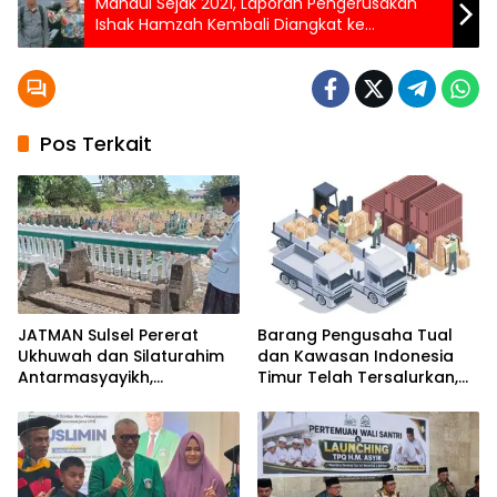
Mandul Sejak 2021, Laporan Pengerusakan
Ishak Hamzah Kembali Diangkat ke
Permukaan
Pos Terkait
JATMAN Sulsel Pererat
Barang Pengusaha Tual
Ukhuwah dan Silaturahim
dan Kawasan Indonesia
Antarmasyayikh,
Timur Telah Tersalurkan,
Muqaddam, Khalifah, serta
Ali Mardana Apresiasi
Ikhwan-Akhwat Thariqah
Langkah Penyelesaian PT
Afid Logistik dan PT Tanto
Intim Line