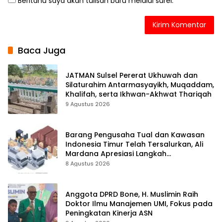
Beritahu saya akan tulisan baru melalui surel.
Baca Juga
JATMAN Sulsel Pererat Ukhuwah dan
Silaturahim Antarmasyayikh, Muqaddam,
Khalifah, serta Ikhwan-Akhwat Thariqah
9 Agustus 2026
Barang Pengusaha Tual dan Kawasan
Indonesia Timur Telah Tersalurkan, Ali
Mardana Apresiasi Langkah
Penyelesaian PT Afid Logistik dan PT
8 Agustus 2026
Tanto Intim Line
Anggota DPRD Bone, H. Muslimin Raih
Doktor Ilmu Manajemen UMI, Fokus pada
Peningkatan Kinerja ASN