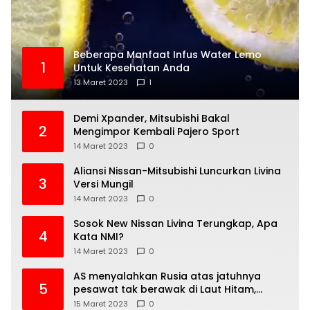
Beberapa Manfaat Infus Water Lemo
1
Untuk Kesehatan Anda
13 Maret 2023
1
Demi Xpander, Mitsubishi Bakal
2
Mengimpor Kembali Pajero Sport
14 Maret 2023
0
Aliansi Nissan-Mitsubishi Luncurkan Livina
3
Versi Mungil
14 Maret 2023
0
Sosok New Nissan Livina Terungkap, Apa
4
Kata NMI?
14 Maret 2023
0
AS menyalahkan Rusia atas jatuhnya
5
pesawat tak berawak di Laut Hitam,
Moskow menyangkal
15 Maret 2023
0