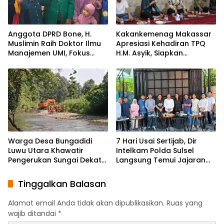
Anggota DPRD Bone, H.
Kakankemenag Makassar
Muslimin Raih Doktor Ilmu
Apresiasi Kehadiran TPQ
Manajemen UMI, Fokus
H.M. Asyik, Siapkan
pada Peningkatan Kinerja
Generasi Qur’ani dan
ASN
Cegah Anak Miskin
Spiritualitas
Warga Desa Bungadidi
7 Hari Usai Sertijab, Dir
Luwu Utara Khawatir
Intelkam Polda Sulsel
Pengerukan Sungai Dekat
Langsung Temui Jajaran
Permukiman dan
Pengurus PBHI
Jembatan Provinsi
Tinggalkan Balasan
Alamat email Anda tidak akan dipublikasikan.
Ruas yang
wajib ditandai
*