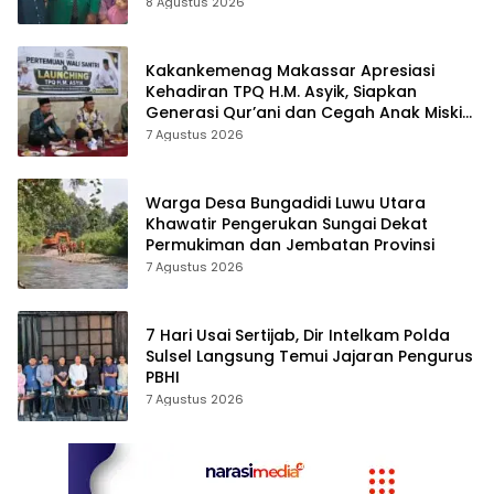
8 Agustus 2026
Kakankemenag Makassar Apresiasi
Kehadiran TPQ H.M. Asyik, Siapkan
Generasi Qur’ani dan Cegah Anak Miskin
Spiritualitas
7 Agustus 2026
Warga Desa Bungadidi Luwu Utara
Khawatir Pengerukan Sungai Dekat
Permukiman dan Jembatan Provinsi
7 Agustus 2026
7 Hari Usai Sertijab, Dir Intelkam Polda
Sulsel Langsung Temui Jajaran Pengurus
PBHI
7 Agustus 2026