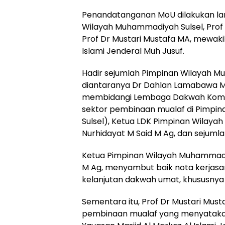
Penandatanganan MoU dilakukan la
Wilayah Muhammadiyah Sulsel, Prof 
Prof Dr Mustari Mustafa MA, mewakil
Islami Jenderal Muh Jusuf.
Hadir sejumlah Pimpinan Wilayah M
diantaranya Dr Dahlan Lamabawa M
membidangi Lembaga Dakwah Komuni
sektor pembinaan mualaf di Pimpi
Sulsel), Ketua LDK Pimpinan Wilaya
Nurhidayat M Said M Ag, dan sejumla
Ketua Pimpinan Wilayah Muhammadiy
M Ag, menyambut baik nota kerjasa
kelanjutan dakwah umat, khususnya
Sementara itu, Prof Dr Mustari Mu
pembinaan mualaf yang menyatakan 