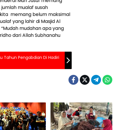
 Jenderal Muh Jusuf memang
, jumlah mualaf susah
i, kita memang belum maksimal
f yang lahir di Masjid Al
uf. “Mudah mudahan apa yang
idho dari Allah Subhanahu
tu Tahun Pengabdian Di Hadiri