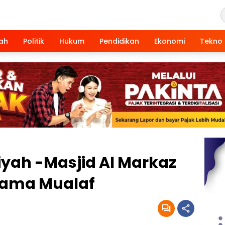
ah
Politik
Hukum
Pendidikan
Ekonomi
Tekno
h -Masjid Al Markaz
sama Mualaf