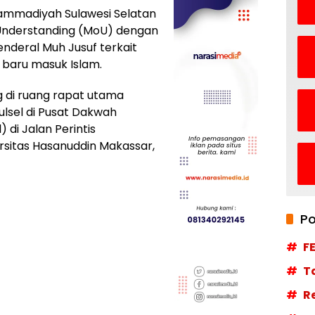
mmadiyah Sulawesi Selatan
nderstanding (MoU) dengan
enderal Muh Jusuf terkait
 baru masuk Islam.
di ruang rapat utama
lsel di Pusat Dakwah
di Jalan Perintis
sitas Hasanuddin Makassar,
Po
F
T
R