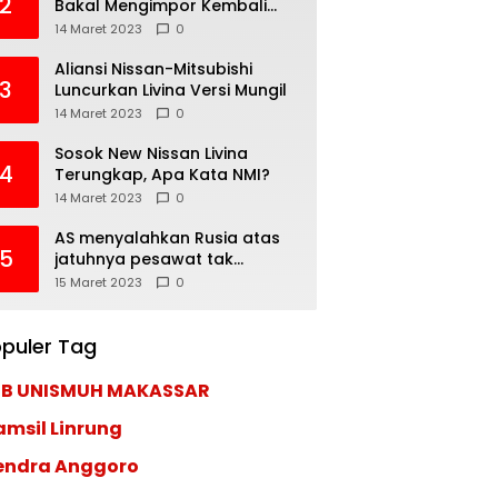
2
Bakal Mengimpor Kembali
Pajero Sport
14 Maret 2023
0
Aliansi Nissan-Mitsubishi
3
Luncurkan Livina Versi Mungil
14 Maret 2023
0
Sosok New Nissan Livina
4
Terungkap, Apa Kata NMI?
14 Maret 2023
0
AS menyalahkan Rusia atas
5
jatuhnya pesawat tak
berawak di Laut Hitam,
15 Maret 2023
0
Moskow menyangkal
puler Tag
EB UNISMUH MAKASSAR
amsil Linrung
endra Anggoro