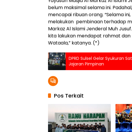
Yayasan Masjid Al Markaz Al Islami
belum maksimal selama ini. Padahal
mencapai ribuan orang. “Selama in
melakukan pembinaan terhadap muala
Markaz Al Islami Jenderal Muh Jus
kita lakukan mendapat rahmat dan r
Wataala,” katanya. (*)
DPRD Sulsel Gelar Syukuran Sa
Jajaran Pimpinan
Pos Terkait