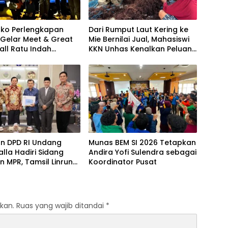
oko Perlengkapan
Dari Rumput Laut Kering ke
 Gelar Meet & Great
Mie Bernilai Jual, Mahasiswi
Mall Ratu Indah
KKN Unhas Kenalkan Peluang
ar
Diversifikasi kepada Petani
Desa Baruga
an DPD RI Undang
Munas BEM SI 2026 Tetapkan
alla Hadiri Sidang
Andira Yofi Sulendra sebagai
 MPR, Tamsil Linrung:
Koordinator Pusat
tum Membangun
ritas Kepemimpinan
a
kan.
Ruas yang wajib ditandai
*