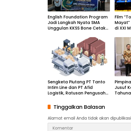
English Foundation Program
Film “T
Jadi Langkah Nyata SMA
Mayat”
Unggulan KKSS Bone Cetak
di XXI 
Generasi Berdaya Saing
Makass
Global
Sengketa Piutang PT Tanto
Pimpin
Intim Line dan PT Afid
Jusuf K
Logistik, Ratusan Pengusaha
Tahunan
Kawasan Indonesia Timur
Momen
Ikut Dirugikan
Solida
Tinggalkan Balasan
Bangs
Alamat email Anda tidak akan dipublikasi