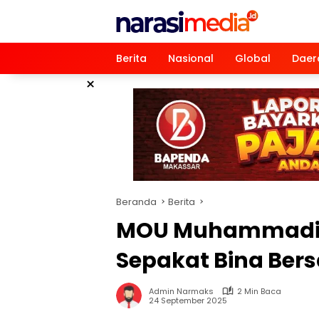
Langsung
ke
konten
Berita
Nasional
Global
Daer
×
Beranda
Berita
MOU Muhammadiya
Sepakat Bina Ber
Admin Narmaks
2 Min Baca
24 September 2025