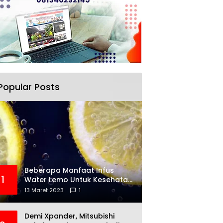
Popular Posts
Beberapa Manfaat Infus
1
Water Lemo Untuk Kesehatan
Anda
13 Maret 2023
1
Demi Xpander, Mitsubishi