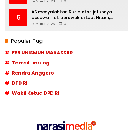
14 Maret 2023
0
AS menyalahkan Rusia atas jatuhnya
5
pesawat tak berawak di Laut Hitam,
Moskow menyangkal
15 Maret 2023
0
Populer Tag
FEB UNISMUH MAKASSAR
Tamsil Linrung
Rendra Anggoro
DPD RI
Wakil Ketua DPD RI