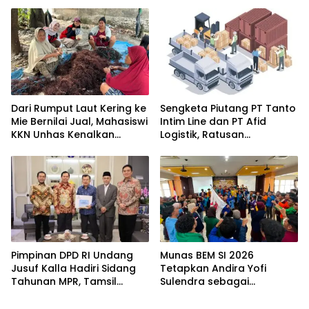
Berdaya Saing Global
Dari Rumput Laut Kering ke
Sengketa Piutang PT Tanto
Mie Bernilai Jual, Mahasiswi
Intim Line dan PT Afid
KKN Unhas Kenalkan
Logistik, Ratusan
Peluang Diversifikasi
Pengusaha Kawasan
kepada Petani Desa
Indonesia Timur Ikut
Baruga
Dirugikan
Pimpinan DPD RI Undang
Munas BEM SI 2026
Jusuf Kalla Hadiri Sidang
Tetapkan Andira Yofi
Tahunan MPR, Tamsil
Sulendra sebagai
Linrung: Momentum
Koordinator Pusat
Membangun Solidaritas