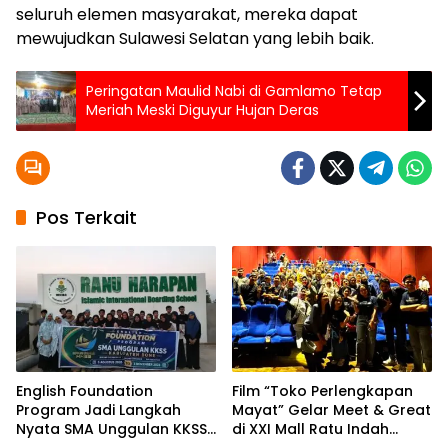
seluruh elemen masyarakat, mereka dapat
mewujudkan Sulawesi Selatan yang lebih baik.
Peringatan Maulid Nabi di Gamlamo Tetap
Meriah Meski Diguyur Hujan Deras
Pos Terkait
English Foundation
Film “Toko Perlengkapan
Program Jadi Langkah
Mayat” Gelar Meet & Great
Nyata SMA Unggulan KKSS
di XXI Mall Ratu Indah
Bone Cetak Generasi
Makassar