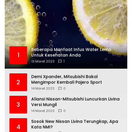
Beberapa Manfaat Infus Water Lemo
1
Untuk Kesehatan Anda
13 Maret 2023
1
Demi Xpander, Mitsubishi Bakal
2
Mengimpor Kembali Pajero Sport
14 Maret 2023
0
Aliansi Nissan-Mitsubishi Luncurkan Livina
3
Versi Mungil
14 Maret 2023
0
Sosok New Nissan Livina Terungkap, Apa
4
Kata NMI?