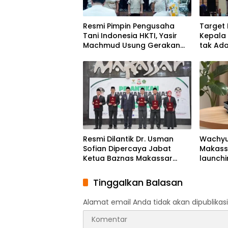
Resmi Pimpin Pengusaha
Target 
Tani Indonesia HKTI, Yasir
Kepala
Machmud Usung Gerakan
tak Ad
Kemandirian Pangan
Pertani
Berbasis Petani Modern
Resmi Dilantik Dr. Usman
Wachyu
Sofian Dipercaya Jabat
Makass
Ketua Baznas Makassar
launchi
Periode 2026-2031
Bukan 
Malays
Tinggalkan Balasan
Alamat email Anda tidak akan dipublikasi