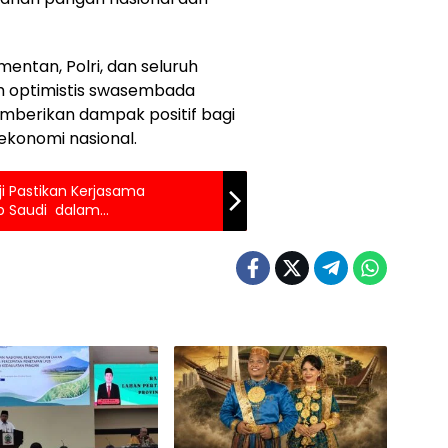
entan, Polri, dan seluruh
 optimistis swasembada
emberikan dampak positif bagi
 ekonomi nasional.
ji Pastikan Kerjasama
ab Saudi dalam
2025