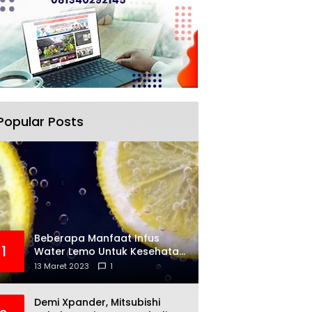
Popular Posts
Beberapa Manfaat Infus
1
Water Lemo Untuk Kesehatan
Anda
13 Maret 2023
1
Demi Xpander, Mitsubishi