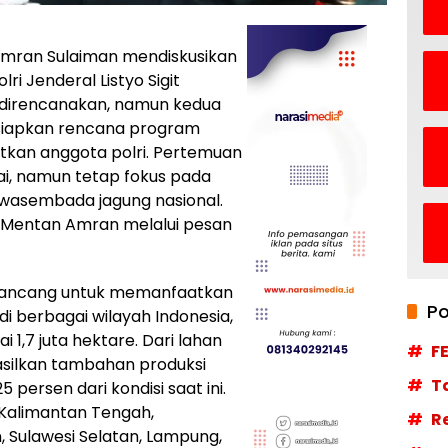
Amran Sulaiman mendiskusikan
i Jenderal Listyo Sigit
k direncanakan, namun kedua
iapkan rencana program
tkan anggota polri. Pertemuan
ai, namun tetap fokus pada
asembada jagung nasional.
but Mentan Amran melalui pesan
irancang untuk memanfaatkan
Po
i berbagai wilayah Indonesia,
1,7 juta hektare. Dari lahan
F
silkan tambahan produksi
T
 persen dari kondisi saat ini.
 Kalimantan Tengah,
R
, Sulawesi Selatan, Lampung,