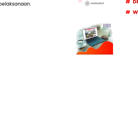
D
pelaksanaan.
W