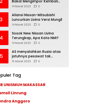
2
Bakal Mengimpor Kembali
Pajero Sport
14 Maret 2023
0
Aliansi Nissan-Mitsubishi
3
Luncurkan Livina Versi Mungil
14 Maret 2023
0
Sosok New Nissan Livina
4
Terungkap, Apa Kata NMI?
14 Maret 2023
0
AS menyalahkan Rusia atas
5
jatuhnya pesawat tak
berawak di Laut Hitam,
15 Maret 2023
0
Moskow menyangkal
puler Tag
EB UNISMUH MAKASSAR
amsil Linrung
endra Anggoro