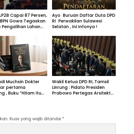
LP2B Capai 87 Persen,
Ayo Buruan Daftar Duta DPD
 BPN Gowa Tegaskan
RI Perwakilan Sulawesi
a Pengalihan Lahan
Selatan , Ini Infonya !
an
di Muchsin Dokter
Wakil Ketua DPD RI, Tamsil
ar pertama
Linrung : Pidato Presiden
ng , Buku “Hitam Itu
Prabowo Pertegas Arsitektur
Sekadar Warna” di
Ekonomi dan Arah Ideologi
ia
Pembangunan
kan.
Ruas yang wajib ditandai
*