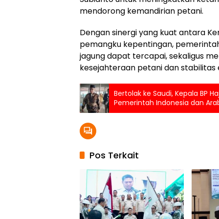
mendorong kemandirian petani.
Dengan sinergi yang kuat antara Kem
pemangku kepentingan, pemerintah
jagung dapat tercapai, sekaligus m
kesejahteraan petani dan stabilitas
Bertolak ke Saudi, Kepala BP Ha
Pemerintah Indonesia dan Ar
Penyelenggaraan Ibadah Haji 
Pos Terkait