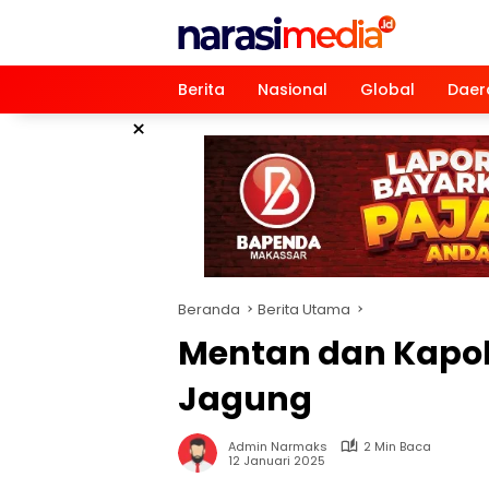
Langsung
ke
konten
Berita
Nasional
Global
Daer
×
Beranda
Berita Utama
Mentan dan Kapol
Jagung
Admin Narmaks
2 Min Baca
12 Januari 2025