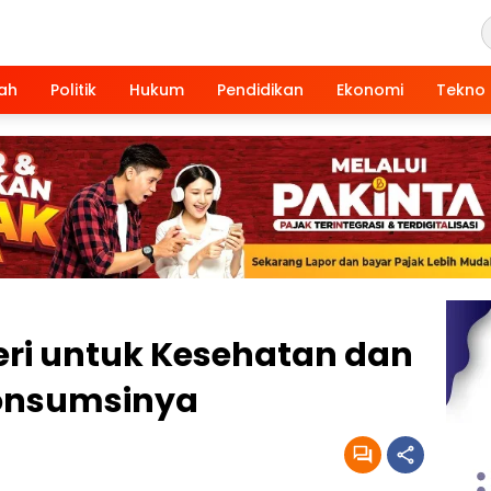
ah
Politik
Hukum
Pendidikan
Ekonomi
Tekno
ri untuk Kesehatan dan
onsumsinya