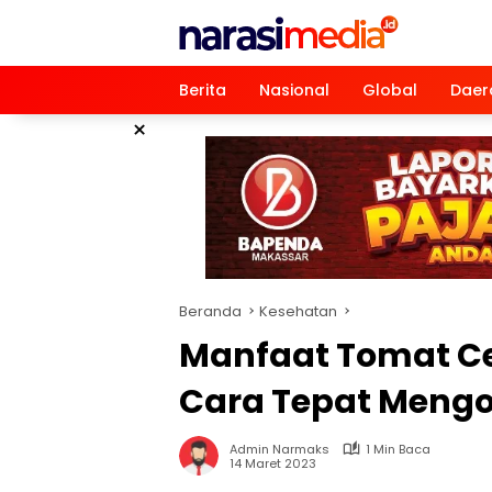
Langsung
ke
konten
Berita
Nasional
Global
Daer
×
Beranda
Kesehatan
Manfaat Tomat Ce
Cara Tepat Meng
Admin Narmaks
1 Min Baca
14 Maret 2023