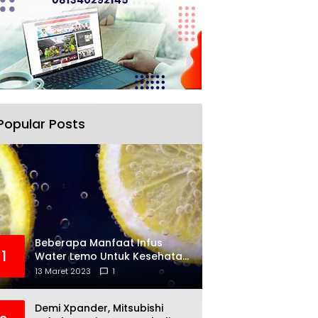
Popular Posts
Beberapa Manfaat Infus
1
Water Lemo Untuk Kesehatan
Anda
13 Maret 2023
1
Demi Xpander, Mitsubishi