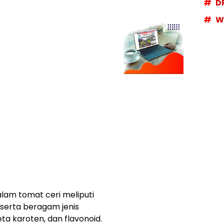
D
W
lam tomat ceri meliputi
, serta beragam jenis
beta karoten, dan flavonoid.