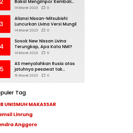
2
Bakal Mengimpor Kembali
Pajero Sport
14 Maret 2023
0
Aliansi Nissan-Mitsubishi
3
Luncurkan Livina Versi Mungil
14 Maret 2023
0
Sosok New Nissan Livina
4
Terungkap, Apa Kata NMI?
14 Maret 2023
0
AS menyalahkan Rusia atas
5
jatuhnya pesawat tak
berawak di Laut Hitam,
15 Maret 2023
0
Moskow menyangkal
puler Tag
EB UNISMUH MAKASSAR
amsil Linrung
endra Anggoro