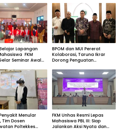
 Belajar Lapangan
BPOM dan MUI Pererat
 Mahasiswa FKM
Kolaborasi, Taruna Ikrar
Gelar Seminar Awal
Dorong Penguatan
pulan dan Analisis
Ekosistem Halalan
i Kelurahan Amparita
Thayyiban
Penyakit Menular
FKM Unhas Resmi Lepas
, Tim Dosen
Mahasiswa PBL III: Siap
watan Poltekkes
Jalankan Aksi Nyata dan
es, Edukasi Remaja
Pengabdian di Kabupaten