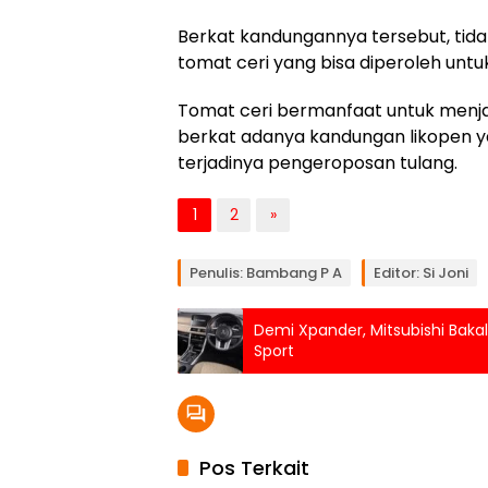
Berkat kandungannya tersebut, tid
tomat ceri yang bisa diperoleh untu
Tomat ceri bermanfaat untuk menjag
berkat adanya kandungan likopen y
terjadinya pengeroposan tulang.
1
2
»
Penulis: Bambang P A
Editor: Si Joni
Demi Xpander, Mitsubishi Baka
Sport
Pos Terkait