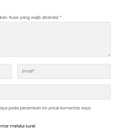
 Menggunakan
Soppeng
gi Virtual Reality“Red
kan.
Ruas yang wajib ditandai
*
saya pada peramban ini untuk komentar saya
ntar melalui surel.