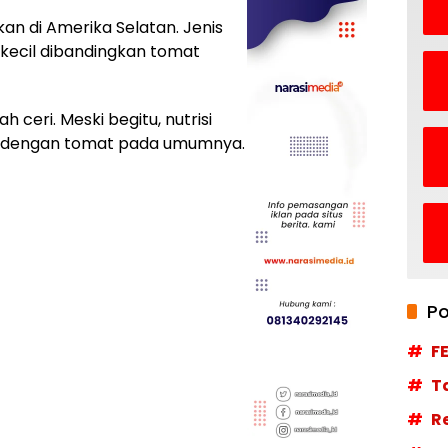
an di Amerika Selatan. Jenis
h kecil dibandingkan tomat
ceri. Meski begitu, nutrisi
da dengan tomat pada umumnya.
Po
F
T
R