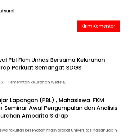
i surel.
al Pbl Fkm Unhas Bersama Kelurahan
idrap Perkuat Semangat SDGS
026 — Pemerintah kelurahan Wette’e,…
lajar Lapangan (PBL) , Mahasiswa FKM
r Seminar Awal Pengumpulan dan Analisis
lurahan Amparita Sidrap
swa fakultas kesehatan masyarakat universitas hasanuddin