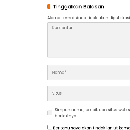
Budaya Pangan Aman
SMAN 9
Tinggalkan Balasan
Menuju Indonesia Emas 2045
Teknolo
ubit”
Alamat email Anda tidak akan dipublikasi
Simpan nama, email, dan situs web 
berikutnya.
Beritahu saya akan tindak lanjut kome