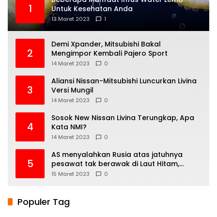
1
Untuk Kesehatan Anda
13 Maret 2023
1
Demi Xpander, Mitsubishi Bakal
2
Mengimpor Kembali Pajero Sport
14 Maret 2023
0
Aliansi Nissan-Mitsubishi Luncurkan Livina
3
Versi Mungil
14 Maret 2023
0
Sosok New Nissan Livina Terungkap, Apa
4
Kata NMI?
14 Maret 2023
0
AS menyalahkan Rusia atas jatuhnya
5
pesawat tak berawak di Laut Hitam,
Moskow menyangkal
15 Maret 2023
0
Populer Tag