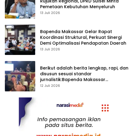
Rujukan Regional, DPRD Sulsel Minta
Pemetaan Kebutuhan Menyeluruh
13 Juli 2026
Bapenda Makassar Gelar Rapat
Koordinasi Struktural, Perkuat Sinergi
Demi Optimalisasi Pendapatan Daerah
13 Juli 2026
Berikut adalah berita lengkap, rapi, dan
disusun sesuai standar
jurnalistik:Bapenda Makassar
Matangkan Persiapan Pekan Panutan
12 Juli 2026
PBB-P2 Tahun 2026