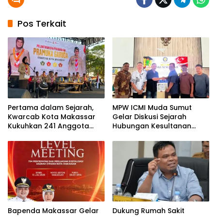
Pos Terkait
Pertama dalam Sejarah,
MPW ICMI Muda Sumut
Kwarcab Kota Makassar
Gelar Diskusi Sejarah
Kukuhkan 241 Anggota
Hubungan Kesultanan
Pramuka Garuda di Pantai
Aceh dan Kesultanan Deli
Akkarena
Dalam Bingkai Kesatuan
NKRI
Bapenda Makassar Gelar
Dukung Rumah Sakit