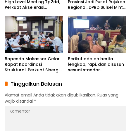
High Level Meeting Tp2dd,
Provinsi Jadi Pusat Rujukan
Perkuat Akselerasi
Regional, DPRD Sulsel Minta
Digitalisasi Keuangan Dan
Pemetaan Kebutuhan
Layanan Daerah
Menyeluruh
Bapenda Makassar Gelar
Berikut adalah berita
Rapat Koordinasi
lengkap, rapi, dan disusun
Struktural, Perkuat Sinergi
sesuai standar
Demi Optimalisasi
jurnalistik:Bapenda
Pendapatan Daerah
Makassar Matangkan
Tinggalkan Balasan
Persiapan Pekan Panutan
PBB-P2 Tahun 2026
Alamat email Anda tidak akan dipublikasikan.
Ruas yang
wajib ditandai
*