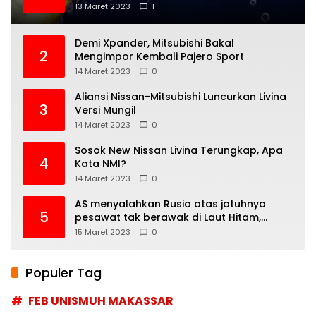
13 Maret 2023
1
Demi Xpander, Mitsubishi Bakal
2
Mengimpor Kembali Pajero Sport
14 Maret 2023
0
Aliansi Nissan-Mitsubishi Luncurkan Livina
3
Versi Mungil
14 Maret 2023
0
Sosok New Nissan Livina Terungkap, Apa
4
Kata NMI?
14 Maret 2023
0
AS menyalahkan Rusia atas jatuhnya
5
pesawat tak berawak di Laut Hitam,
Moskow menyangkal
15 Maret 2023
0
Populer Tag
FEB UNISMUH MAKASSAR