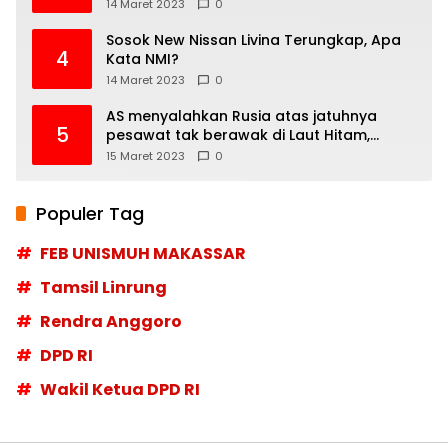
14 Maret 2023
0
Sosok New Nissan Livina Terungkap, Apa
4
Kata NMI?
14 Maret 2023
0
AS menyalahkan Rusia atas jatuhnya
5
pesawat tak berawak di Laut Hitam,
Moskow menyangkal
15 Maret 2023
0
Populer Tag
FEB UNISMUH MAKASSAR
Tamsil Linrung
Rendra Anggoro
DPD RI
Wakil Ketua DPD RI