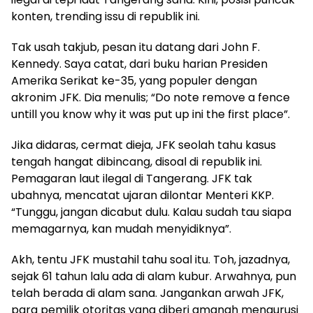
konten, trending issu di republik ini.
Tak usah takjub, pesan itu datang dari John F.
Kennedy. Saya catat, dari buku harian Presiden
Amerika Serikat ke-35, yang populer dengan
akronim JFK. Dia menulis; “Do note remove a fence
untill you know why it was put up ini the first place”.
Jika didaras, cermat dieja, JFK seolah tahu kasus
tengah hangat dibincang, disoal di republik ini.
Pemagaran laut ilegal di Tangerang. JFK tak
ubahnya, mencatat ujaran dilontar Menteri KKP.
“Tunggu, jangan dicabut dulu. Kalau sudah tau siapa
memagarnya, kan mudah menyidiknya”.
Akh, tentu JFK mustahil tahu soal itu. Toh, jazadnya,
sejak 61 tahun lalu ada di alam kubur. Arwahnya, pun
telah berada di alam sana. Jangankan arwah JFK,
para pemilik otoritas yang diberi amanah mengurusi