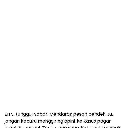
EITS, tunggu! Sabar. Mendaras pesan pendek itu,
jangan keburu menggiring opini, ke kasus pagar
ilegal di tepi laut Tangerang sana. Kini, posisi puncak