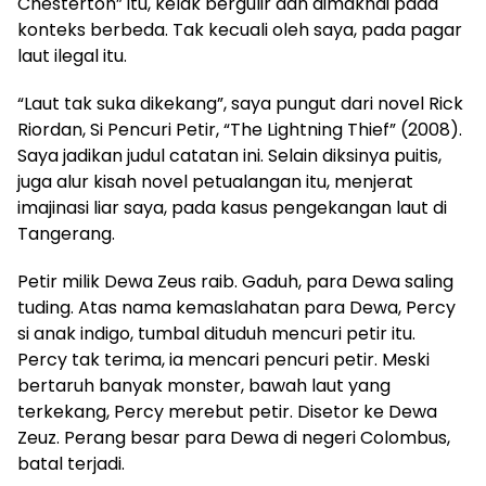
Chesterton” itu, kelak bergulir dan dimaknai pada
konteks berbeda. Tak kecuali oleh saya, pada pagar
laut ilegal itu.
“Laut tak suka dikekang”, saya pungut dari novel Rick
Riordan, Si Pencuri Petir, “The Lightning Thief” (2008).
Saya jadikan judul catatan ini. Selain diksinya puitis,
juga alur kisah novel petualangan itu, menjerat
imajinasi liar saya, pada kasus pengekangan laut di
Tangerang.
Petir milik Dewa Zeus raib. Gaduh, para Dewa saling
tuding. Atas nama kemaslahatan para Dewa, Percy
si anak indigo, tumbal dituduh mencuri petir itu.
Percy tak terima, ia mencari pencuri petir. Meski
bertaruh banyak monster, bawah laut yang
terkekang, Percy merebut petir. Disetor ke Dewa
Zeuz. Perang besar para Dewa di negeri Colombus,
batal terjadi.