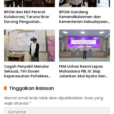
BPOM dan MUI Pererat
BPOM Gandeng
Kolaborasi, Taruna Ikrar
Kemendikdasmen dan
Dorong Penguatan
Kementerian Kebudayaan,
Ekosistem Halalan
Taruna Ikrar : Bangun
Thayyiban
Budaya Pangan Aman
Menuju Indonesia Emas
2045
Cegah Penyakit Menular
FKM Unhas Resmi Lepas
Seksual, Tim Dosen
Mahasiswa PBL III: Siap
Keperawatan Poltekkes
Jalankan Aksi Nyata dan
Kemenkes, Edukasi Remaja
Pengabdian di Kabupaten
SMAN 9 Menggunakan
Soppeng
Tinggalkan Balasan
Teknologi Virtual Reality“R
edubit”
Alamat email Anda tidak akan dipublikasikan.
Ruas yang
wajib ditandai
*