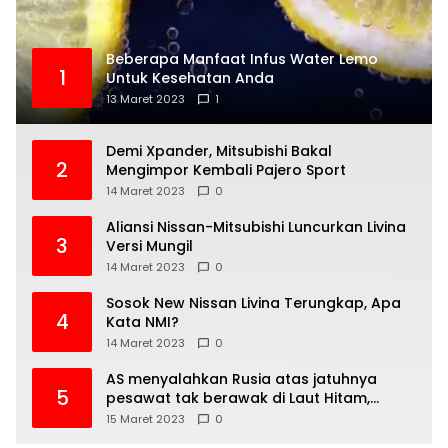
Beberapa Manfaat Infus Water Lemo
1
Untuk Kesehatan Anda
13 Maret 2023
1
Demi Xpander, Mitsubishi Bakal
2
Mengimpor Kembali Pajero Sport
14 Maret 2023
0
Aliansi Nissan-Mitsubishi Luncurkan Livina
3
Versi Mungil
14 Maret 2023
0
Sosok New Nissan Livina Terungkap, Apa
4
Kata NMI?
14 Maret 2023
0
AS menyalahkan Rusia atas jatuhnya
5
pesawat tak berawak di Laut Hitam,
Moskow menyangkal
15 Maret 2023
0