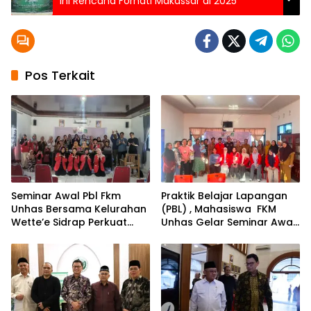
Ini Rencana Forhati Makassar di 2025
Pos Terkait
Seminar Awal Pbl Fkm
Praktik Belajar Lapangan
Unhas Bersama Kelurahan
(PBL) , Mahasiswa FKM
Wette’e Sidrap Perkuat
Unhas Gelar Seminar Awal
Semangat SDGS
Pengumpulan dan Analisis
Data di Kelurahan
Amparita Sidrap