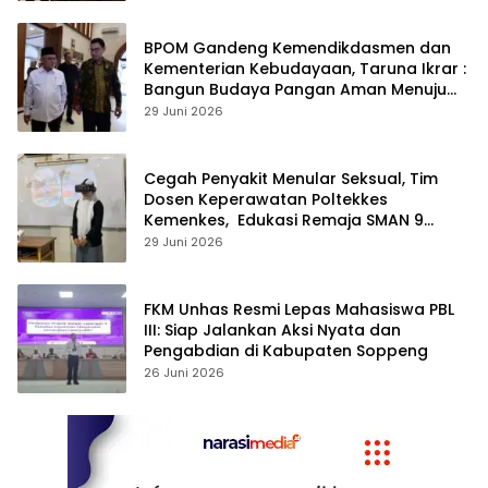
BPOM Gandeng Kemendikdasmen dan
Kementerian Kebudayaan, Taruna Ikrar :
Bangun Budaya Pangan Aman Menuju
Indonesia Emas 2045
29 Juni 2026
Cegah Penyakit Menular Seksual, Tim
Dosen Keperawatan Poltekkes
Kemenkes, Edukasi Remaja SMAN 9
Menggunakan
29 Juni 2026
Teknologi Virtual Reality“Redubit”
FKM Unhas Resmi Lepas Mahasiswa PBL
III: Siap Jalankan Aksi Nyata dan
Pengabdian di Kabupaten Soppeng
26 Juni 2026