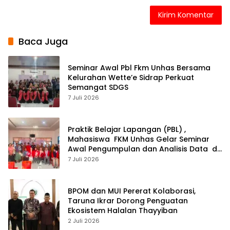
Baca Juga
Seminar Awal Pbl Fkm Unhas Bersama
Kelurahan Wette’e Sidrap Perkuat
Semangat SDGS
7 Juli 2026
Praktik Belajar Lapangan (PBL) ,
Mahasiswa FKM Unhas Gelar Seminar
Awal Pengumpulan dan Analisis Data di
Kelurahan Amparita Sidrap
7 Juli 2026
BPOM dan MUI Pererat Kolaborasi,
Taruna Ikrar Dorong Penguatan
Ekosistem Halalan Thayyiban
2 Juli 2026