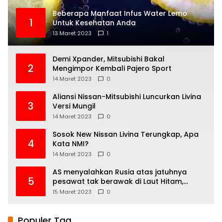
Beberapa Manfaat Infus Water Lemo
1
Untuk Kesehatan Anda
13 Maret 2023
1
Demi Xpander, Mitsubishi Bakal
2
Mengimpor Kembali Pajero Sport
14 Maret 2023
0
Aliansi Nissan-Mitsubishi Luncurkan Livina
3
Versi Mungil
14 Maret 2023
0
Sosok New Nissan Livina Terungkap, Apa
4
Kata NMI?
14 Maret 2023
0
AS menyalahkan Rusia atas jatuhnya
5
pesawat tak berawak di Laut Hitam,
Moskow menyangkal
15 Maret 2023
0
Populer Tag