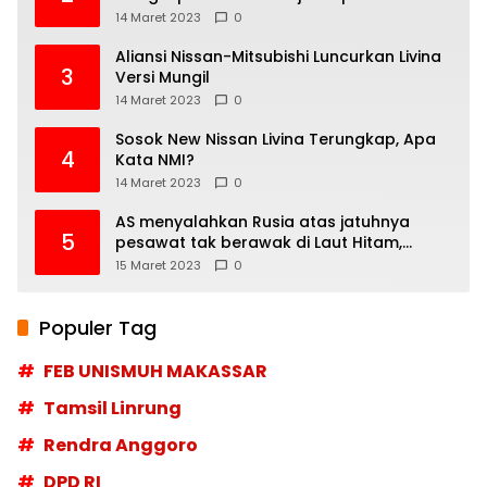
14 Maret 2023
0
Aliansi Nissan-Mitsubishi Luncurkan Livina
3
Versi Mungil
14 Maret 2023
0
Sosok New Nissan Livina Terungkap, Apa
4
Kata NMI?
14 Maret 2023
0
AS menyalahkan Rusia atas jatuhnya
5
pesawat tak berawak di Laut Hitam,
Moskow menyangkal
15 Maret 2023
0
Populer Tag
FEB UNISMUH MAKASSAR
Tamsil Linrung
Rendra Anggoro
DPD RI