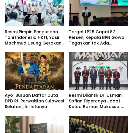
Resmi Pimpin Pengusaha
Target LP2B Capai 87
Tani Indonesia HKTI, Yasir
Persen, Kepala BPN Gowa
Machmud Usung Gerakan
Tegaskan tak Ada
Kemandirian Pangan
Pengalihan Lahan
Berbasis Petani Modern
Pertanian
Ayo Buruan Daftar Duta
Resmi Dilantik Dr. Usman
DPD RI Perwakilan Sulawesi
Sofian Dipercaya Jabat
Selatan , Ini Infonya !
Ketua Baznas Makassar
Periode 2026-2031