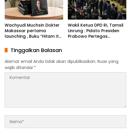
Wachyudi Muchsin Dokter
Wakil Ketua DPD RI, Tamsil
Makassar pertama
Linrung : Pidato Presiden
launching , Buku “Hitam Itu
Prabowo Pertegas
Bukan Sekadar Warna” di
Arsitektur Ekonomi dan
Malaysia
Arah Ideologi
Tinggalkan Balasan
Pembangunan
Alamat email Anda tidak akan dipublikasikan.
Ruas yang
wajib ditandai
*