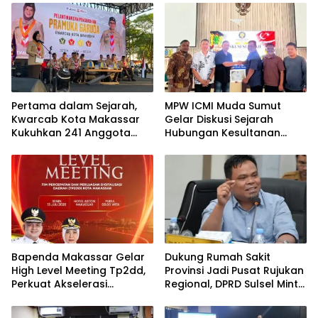
Pertama dalam Sejarah,
MPW ICMI Muda Sumut
Kwarcab Kota Makassar
Gelar Diskusi Sejarah
Kukuhkan 241 Anggota
Hubungan Kesultanan
Pramuka Garuda di Pantai
Aceh dan Kesultanan Deli
Akkarena
Dalam Bingkai Kesatuan
NKRI
Bapenda Makassar Gelar
Dukung Rumah Sakit
High Level Meeting Tp2dd,
Provinsi Jadi Pusat Rujukan
Perkuat Akselerasi
Regional, DPRD Sulsel Minta
Digitalisasi Keuangan Dan
Pemetaan Kebutuhan
Layanan Daerah
Menyeluruh