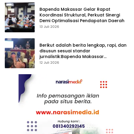
Bapenda Makassar Gelar Rapat
Koordinasi Struktural, Perkuat Sinergi
Demi Optimalisasi Pendapatan Daerah
13 Juli 2026
Berikut adalah berita lengkap, rapi, dan
disusun sesuai standar
jurnalistik:Bapenda Makassar
Matangkan Persiapan Pekan Panutan
12 Juli 2026
PBB-P2 Tahun 2026