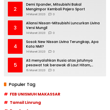
Demi Xpander, Mitsubishi Bakal
2
Mengimpor Kembali Pajero Sport
14 Maret 2023
0
Aliansi Nissan-Mitsubishi Luncurkan Livina
3
Versi Mungil
14 Maret 2023
0
Sosok New Nissan Livina Terungkap, Apa
4
Kata NMI?
14 Maret 2023
0
AS menyalahkan Rusia atas jatuhnya
5
pesawat tak berawak di Laut Hitam,
Moskow menyangkal
15 Maret 2023
0
Populer Tag
FEB UNISMUH MAKASSAR
Tamsil Linrung