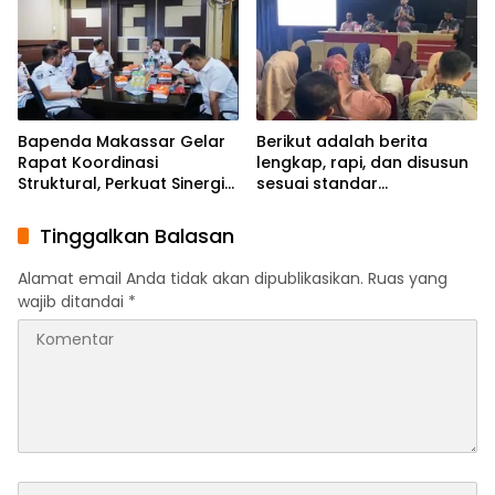
Bapenda Makassar Gelar
Berikut adalah berita
Rapat Koordinasi
lengkap, rapi, dan disusun
Struktural, Perkuat Sinergi
sesuai standar
Demi Optimalisasi
jurnalistik:Bapenda
Pendapatan Daerah
Makassar Matangkan
Tinggalkan Balasan
Persiapan Pekan Panutan
PBB-P2 Tahun 2026
Alamat email Anda tidak akan dipublikasikan.
Ruas yang
wajib ditandai
*