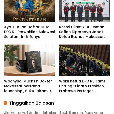
Ayo Buruan Daftar Duta
Resmi Dilantik Dr. Usman
DPD RI Perwakilan Sulawesi
Sofian Dipercaya Jabat
Selatan , Ini Infonya !
Ketua Baznas Makassar
Periode 2026-2031
Wachyudi Muchsin Dokter
Wakil Ketua DPD RI, Tamsil
Makassar pertama
Linrung : Pidato Presiden
launching , Buku “Hitam Itu
Prabowo Pertegas
Bukan Sekadar Warna” di
Arsitektur Ekonomi dan
Malaysia
Arah Ideologi
Tinggalkan Balasan
Pembangunan
Alamat email Anda tidak akan dipublikasikan.
Ruas yang