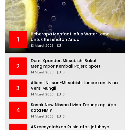
Beberapa Manfaat Infus Water Lemo
1
Untuk Kesehatan Anda
13 Maret 2023
1
Demi Xpander, Mitsubishi Bakal
2
Mengimpor Kembali Pajero Sport
14 Maret 2023
0
Aliansi Nissan-Mitsubishi Luncurkan Livina
3
Versi Mungil
14 Maret 2023
0
Sosok New Nissan Livina Terungkap, Apa
4
Kata NMI?
14 Maret 2023
0
AS menyalahkan Rusia atas jatuhnya