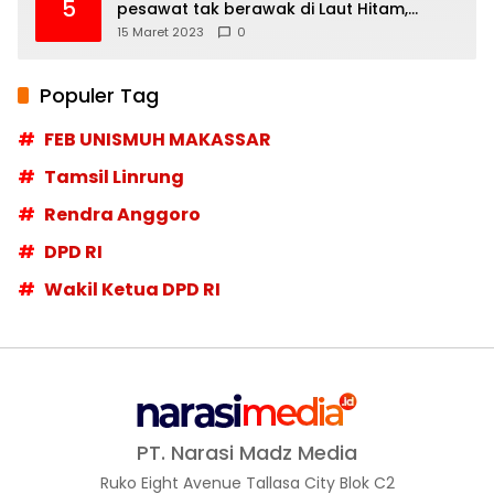
5
pesawat tak berawak di Laut Hitam,
Moskow menyangkal
15 Maret 2023
0
Populer Tag
FEB UNISMUH MAKASSAR
Tamsil Linrung
Rendra Anggoro
DPD RI
Wakil Ketua DPD RI
PT. Narasi Madz Media
Ruko Eight Avenue Tallasa City Blok C2