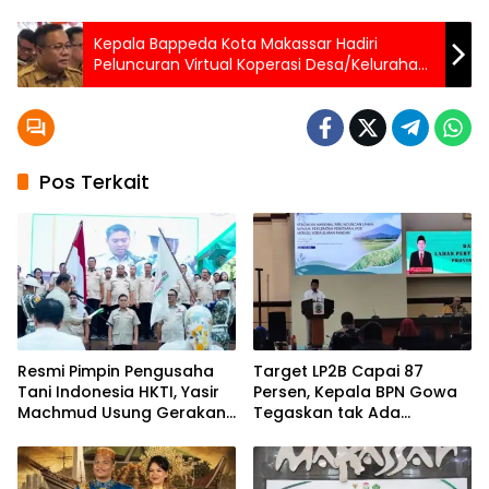
Kepala Bappeda Kota Makassar Hadiri
Peluncuran Virtual Koperasi Desa/Kelurahan
Merah Putih
Pos Terkait
Resmi Pimpin Pengusaha
Target LP2B Capai 87
Tani Indonesia HKTI, Yasir
Persen, Kepala BPN Gowa
Machmud Usung Gerakan
Tegaskan tak Ada
Kemandirian Pangan
Pengalihan Lahan
Berbasis Petani Modern
Pertanian