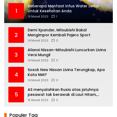
Beberapa Manfaat Infus Water Lemo
1
Untuk Kesehatan Anda
13 Maret 2023
1
Demi Xpander, Mitsubishi Bakal
2
Mengimpor Kembali Pajero Sport
14 Maret 2023
0
Aliansi Nissan-Mitsubishi Luncurkan Livina
3
Versi Mungil
14 Maret 2023
0
Sosok New Nissan Livina Terungkap, Apa
4
Kata NMI?
14 Maret 2023
0
AS menyalahkan Rusia atas jatuhnya
5
pesawat tak berawak di Laut Hitam,
Moskow menyangkal
15 Maret 2023
0
Populer Tag