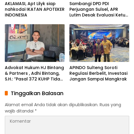
AKLAMASI, ​Apt Lilyk siap
Sambangi DPD PDI
nahkodai IKATAN APOTEKER
Perjuangan Sulsel, APR
INDONESIA
Lutim Desak Evaluasi Ketua
DPRD Luwu Timur
Advokat Hukum HJ Bintang
APINDO Sulteng Soroti
& Partners , Adhi Bintang,
Regulasi Berbelit, Investasi
S.H.: “Pasal 372 KUHP Tidak
Jangan Sampai Mangkrak
Tepat Diterapkan
terhadap Objek Tanah”
Tinggalkan Balasan
Alamat email Anda tidak akan dipublikasikan.
Ruas yang
wajib ditandai
*