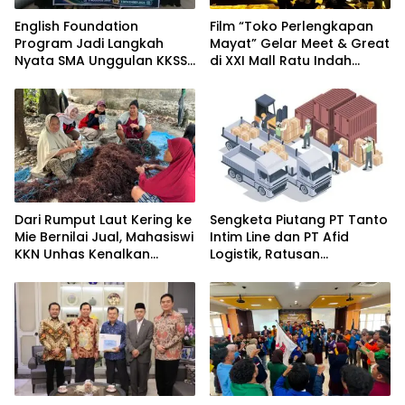
English Foundation
Film “Toko Perlengkapan
Program Jadi Langkah
Mayat” Gelar Meet & Great
Nyata SMA Unggulan KKSS
di XXI Mall Ratu Indah
Bone Cetak Generasi
Makassar
Berdaya Saing Global
Dari Rumput Laut Kering ke
Sengketa Piutang PT Tanto
Mie Bernilai Jual, Mahasiswi
Intim Line dan PT Afid
KKN Unhas Kenalkan
Logistik, Ratusan
Peluang Diversifikasi
Pengusaha Kawasan
kepada Petani Desa
Indonesia Timur Ikut
Baruga
Dirugikan