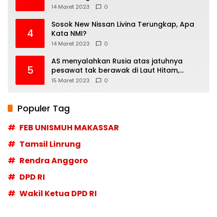
14 Maret 2023
0
Sosok New Nissan Livina Terungkap, Apa
4
Kata NMI?
14 Maret 2023
0
AS menyalahkan Rusia atas jatuhnya
5
pesawat tak berawak di Laut Hitam,
Moskow menyangkal
15 Maret 2023
0
Populer Tag
FEB UNISMUH MAKASSAR
Tamsil Linrung
Rendra Anggoro
DPD RI
Wakil Ketua DPD RI