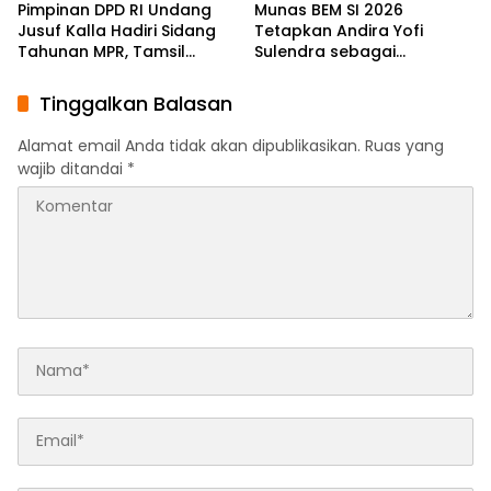
Pimpinan DPD RI Undang
Munas BEM SI 2026
Jusuf Kalla Hadiri Sidang
Tetapkan Andira Yofi
Tahunan MPR, Tamsil
Sulendra sebagai
Linrung: Momentum
Koordinator Pusat
Membangun Solidaritas
Tinggalkan Balasan
Kepemimpinan Bangsa
Alamat email Anda tidak akan dipublikasikan.
Ruas yang
wajib ditandai
*