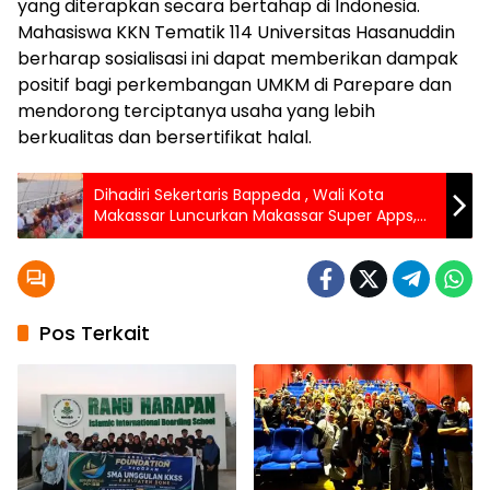
yang diterapkan secara bertahap di Indonesia.
Mahasiswa KKN Tematik 114 Universitas Hasanuddin
berharap sosialisasi ini dapat memberikan dampak
positif bagi perkembangan UMKM di Parepare dan
mendorong terciptanya usaha yang lebih
berkualitas dan bersertifikat halal.
Dihadiri Sekertaris Bappeda , Wali Kota
Makassar Luncurkan Makassar Super Apps,
Raih Apresiasi Lewat “Congratulatory Sailing
Dinner”
Pos Terkait