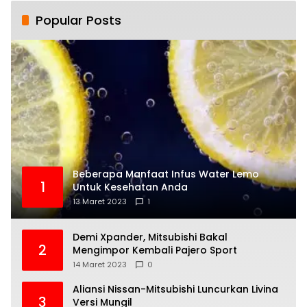
Popular Posts
Beberapa Manfaat Infus Water Lemo
1
Untuk Kesehatan Anda
13 Maret 2023
1
Demi Xpander, Mitsubishi Bakal
2
Mengimpor Kembali Pajero Sport
14 Maret 2023
0
Aliansi Nissan-Mitsubishi Luncurkan Livina
3
Versi Mungil