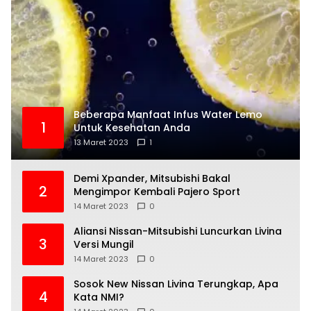
Beberapa Manfaat Infus Water Lemo
1
Untuk Kesehatan Anda
13 Maret 2023
1
Demi Xpander, Mitsubishi Bakal
2
Mengimpor Kembali Pajero Sport
14 Maret 2023
0
Aliansi Nissan-Mitsubishi Luncurkan Livina
3
Versi Mungil
14 Maret 2023
0
Sosok New Nissan Livina Terungkap, Apa
4
Kata NMI?