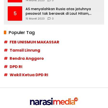
14 Maret 2023
0
AS menyalahkan Rusia atas jatuhnya
5
pesawat tak berawak di Laut Hitam,
Moskow menyangkal
15 Maret 2023
0
Populer Tag
FEB UNISMUH MAKASSAR
Tamsil Linrung
Rendra Anggoro
DPD RI
Wakil Ketua DPD RI