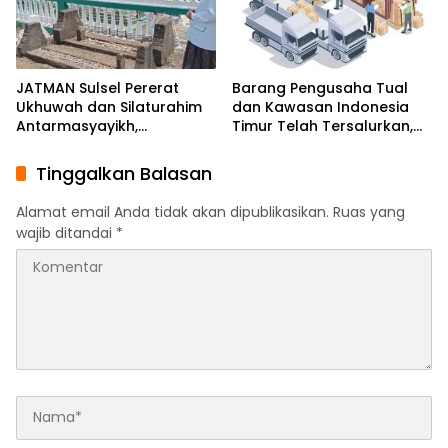
JATMAN Sulsel Pererat
Barang Pengusaha Tual
Ukhuwah dan Silaturahim
dan Kawasan Indonesia
Antarmasyayikh,
Timur Telah Tersalurkan,
Muqaddam, Khalifah, serta
Ali Mardana Apresiasi
Ikhwan-Akhwat Thariqah
Langkah Penyelesaian PT
Tinggalkan Balasan
Afid Logistik dan PT Tanto
Intim Line
Alamat email Anda tidak akan dipublikasikan.
Ruas yang
wajib ditandai
*