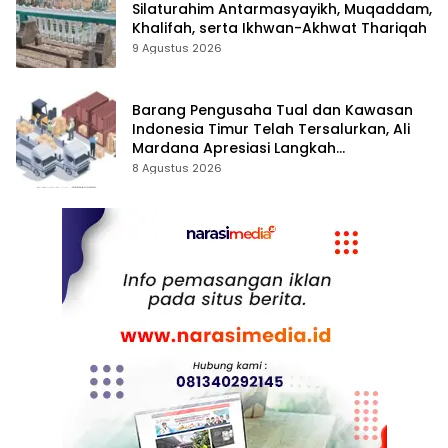
Silaturahim Antarmasyayikh, Muqaddam,
Khalifah, serta Ikhwan-Akhwat Thariqah
9 Agustus 2026
Barang Pengusaha Tual dan Kawasan
Indonesia Timur Telah Tersalurkan, Ali
Mardana Apresiasi Langkah
Penyelesaian PT Afid Logistik dan PT
8 Agustus 2026
Tanto Intim Line