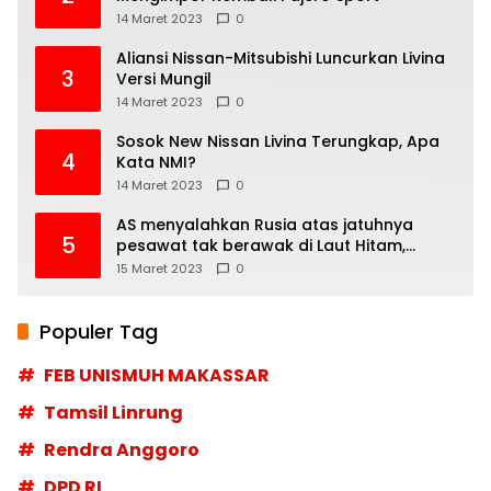
14 Maret 2023
0
Aliansi Nissan-Mitsubishi Luncurkan Livina
3
Versi Mungil
14 Maret 2023
0
Sosok New Nissan Livina Terungkap, Apa
4
Kata NMI?
14 Maret 2023
0
AS menyalahkan Rusia atas jatuhnya
5
pesawat tak berawak di Laut Hitam,
Moskow menyangkal
15 Maret 2023
0
Populer Tag
FEB UNISMUH MAKASSAR
Tamsil Linrung
Rendra Anggoro
DPD RI