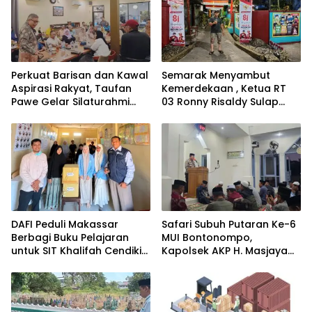
Perkuat Barisan dan Kawal
Semarak Menyambut
Aspirasi Rakyat, Taufan
Kemerdekaan , Ketua RT
Pawe Gelar Silaturahmi
03 Ronny Risaldy Sulap
dengan Pengurus Golkar
Lorong Melalui Karya Seni
Parepare
DAFI Peduli Makassar
Safari Subuh Putaran Ke-6
Berbagi Buku Pelajaran
MUI Bontonompo,
untuk SIT Khalifah Cendikia
Kapolsek AKP H. Masjaya
Mandiri Moncong Loe
Tekankan Peran Aktif
Maros
Masyarakat Jaga
Kamtibmas