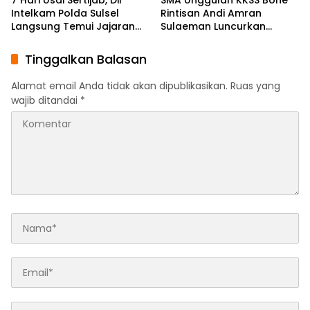
7 Hari Usai Sertijab, Dir
SMA Unggulan KKSS Bone
Intelkam Polda Sulsel
Rintisan Andi Amran
Langsung Temui Jajaran
Sulaeman Luncurkan
Pengurus PBHI
English Foundation
Program
Tinggalkan Balasan
Alamat email Anda tidak akan dipublikasikan.
Ruas yang
wajib ditandai
*