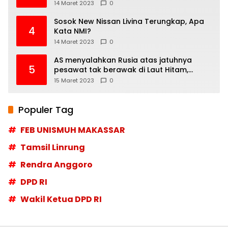
14 Maret 2023
0
Sosok New Nissan Livina Terungkap, Apa
4
Kata NMI?
14 Maret 2023
0
AS menyalahkan Rusia atas jatuhnya
5
pesawat tak berawak di Laut Hitam,
Moskow menyangkal
15 Maret 2023
0
Populer Tag
FEB UNISMUH MAKASSAR
Tamsil Linrung
Rendra Anggoro
DPD RI
Wakil Ketua DPD RI