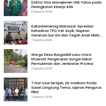
Doktor Ilmu Manajemen UMI, Fokus pada
Peningkatan Kinerja ASN
8 Agustus 2026
Kakankemenag Makassar Apresiasi
Kehadiran TPQ H.M. Asyik, Siapkan
Generasi Qur’ani dan Cegah Anak Miskin
Spiritualitas
7 Agustus 2026
Warga Desa Bungadidi Luwu Utara
Khawatir Pengerukan Sungai Dekat
Permukiman dan Jembatan Provinsi
7 Agustus 2026
7 Hari Usai Sertijab, Dir Intelkam Polda
Sulsel Langsung Temui Jajaran Pengurus
PBHI
7 Agustus 2026