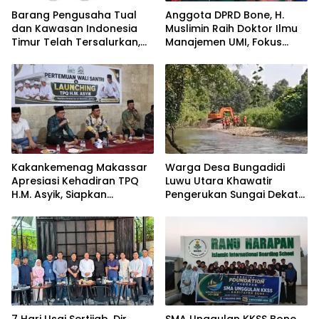
Barang Pengusaha Tual
Anggota DPRD Bone, H.
dan Kawasan Indonesia
Muslimin Raih Doktor Ilmu
Timur Telah Tersalurkan,
Manajemen UMI, Fokus
Ali Mardana Apresiasi
pada Peningkatan Kinerja
Langkah Penyelesaian PT
ASN
Afid Logistik dan PT Tanto
Intim Line
Kakankemenag Makassar
Warga Desa Bungadidi
Apresiasi Kehadiran TPQ
Luwu Utara Khawatir
H.M. Asyik, Siapkan
Pengerukan Sungai Dekat
Generasi Qur’ani dan
Permukiman dan
Cegah Anak Miskin
Jembatan Provinsi
Spiritualitas