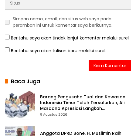
Simpan nama, email, dan situs web saya pada
peramban ini untuk komentar saya berikutnya.
Beritahu saya akan tindak lanjut komentar melalui surel.
Beritahu saya akan tulisan baru melalui surel.
Baca Juga
Barang Pengusaha Tual dan Kawasan
Indonesia Timur Telah Tersalurkan, Ali
Mardana Apresiasi Langkah
Penyelesaian PT Afid Logistik dan PT
8 Agustus 2026
Tanto Intim Line
Anggota DPRD Bone, H. Muslimin Raih