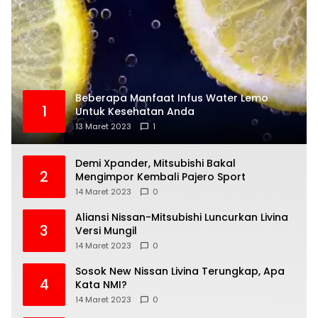
Beberapa Manfaat Infus Water Lemo
1
Untuk Kesehatan Anda
13 Maret 2023
1
Demi Xpander, Mitsubishi Bakal
2
Mengimpor Kembali Pajero Sport
14 Maret 2023
0
Aliansi Nissan-Mitsubishi Luncurkan Livina
3
Versi Mungil
14 Maret 2023
0
Sosok New Nissan Livina Terungkap, Apa
4
Kata NMI?
14 Maret 2023
0