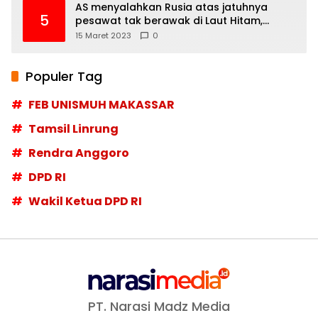
AS menyalahkan Rusia atas jatuhnya
5
pesawat tak berawak di Laut Hitam,
Moskow menyangkal
15 Maret 2023
0
Populer Tag
FEB UNISMUH MAKASSAR
Tamsil Linrung
Rendra Anggoro
DPD RI
Wakil Ketua DPD RI
PT. Narasi Madz Media