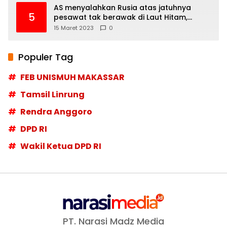
AS menyalahkan Rusia atas jatuhnya
5
pesawat tak berawak di Laut Hitam,
Moskow menyangkal
15 Maret 2023
0
Populer Tag
FEB UNISMUH MAKASSAR
Tamsil Linrung
Rendra Anggoro
DPD RI
Wakil Ketua DPD RI
PT. Narasi Madz Media