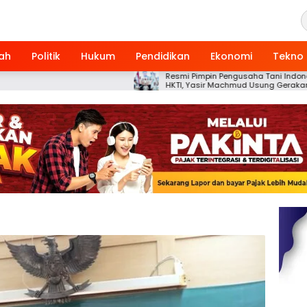
ah
Politik
Hukum
Pendidikan
Ekonomi
Tekno
Resmi Pimpin Pengusaha Tani Indonesia
HKTI, Yasir Machmud Usung Gerakan
Kemandirian Pangan Berbasis Petani
Modern