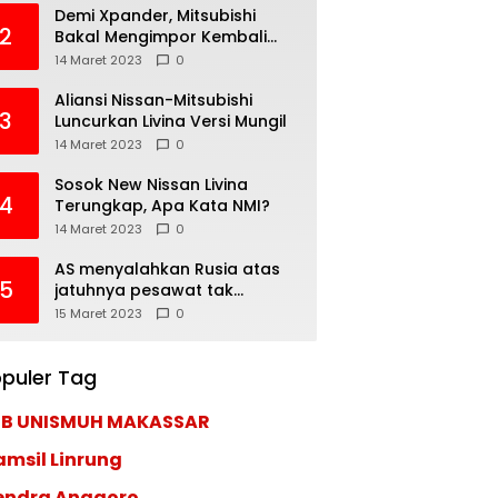
Demi Xpander, Mitsubishi
2
Bakal Mengimpor Kembali
Pajero Sport
14 Maret 2023
0
Aliansi Nissan-Mitsubishi
3
Luncurkan Livina Versi Mungil
14 Maret 2023
0
Sosok New Nissan Livina
4
Terungkap, Apa Kata NMI?
14 Maret 2023
0
AS menyalahkan Rusia atas
5
jatuhnya pesawat tak
berawak di Laut Hitam,
15 Maret 2023
0
Moskow menyangkal
puler Tag
EB UNISMUH MAKASSAR
amsil Linrung
endra Anggoro