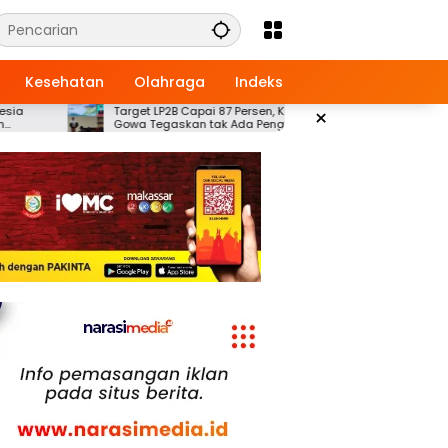
Kesehatan
Olahraga
Indeks
Target LP2B Capai 87 Persen, Kepala BPN
×
Ayo Buruan Daft
Gowa Tegaskan tak Ada Pengalihan Lahan
Sulawesi Selatan 
Pertanian