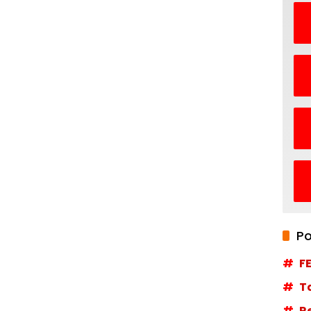
Po
F
T
R