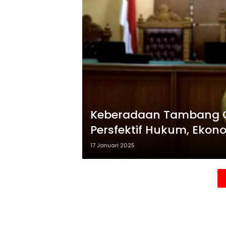
Keberadaan Tambang Ga
Persfektif Hukum, Ekono
Budaya.
17 Januari 2025