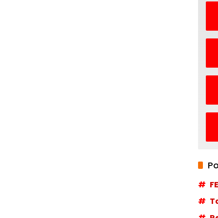
Po
F
T
R