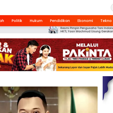
ah
Politik
Hukum
Pendidikan
Ekonomi
Tekno
Resmi Pimpin Pengusaha Tani Indonesia
HKTI, Yasir Machmud Usung Gerakan
Kemandirian Pangan Berbasis Petani
Modern