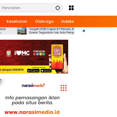
Kesehatan
Olahraga
Indeks
Target LP2B Capai 87 Persen, Kepala BPN
×
Ayo Buruan Daft
Gowa Tegaskan tak Ada Pengalihan Lahan
Sulawesi Selatan
Pertanian