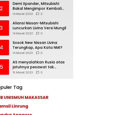
Demi Xpander, Mitsubishi
2
Bakal Mengimpor Kembali
Pajero Sport
14 Maret 2023
0
Aliansi Nissan-Mitsubishi
3
Luncurkan Livina Versi Mungil
14 Maret 2023
0
Sosok New Nissan Livina
4
Terungkap, Apa Kata NMI?
14 Maret 2023
0
AS menyalahkan Rusia atas
5
jatuhnya pesawat tak
berawak di Laut Hitam,
15 Maret 2023
0
Moskow menyangkal
puler Tag
EB UNISMUH MAKASSAR
amsil Linrung
endra Anggoro