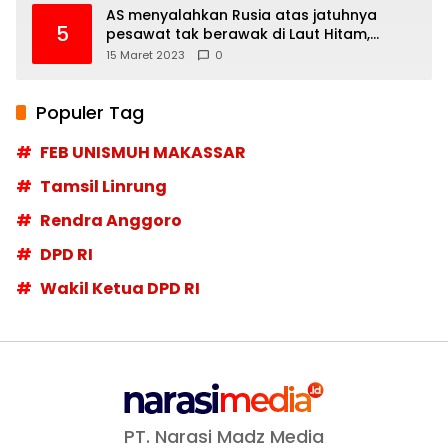
AS menyalahkan Rusia atas jatuhnya
5
pesawat tak berawak di Laut Hitam,
Moskow menyangkal
15 Maret 2023
0
Populer Tag
FEB UNISMUH MAKASSAR
Tamsil Linrung
Rendra Anggoro
DPD RI
Wakil Ketua DPD RI
PT. Narasi Madz Media