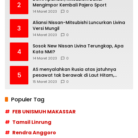
2
Mengimpor Kembali Pajero Sport
14 Maret 2023
0
Aliansi Nissan-Mitsubishi Luncurkan Livina
3
Versi Mungil
14 Maret 2023
0
Sosok New Nissan Livina Terungkap, Apa
4
Kata NMI?
14 Maret 2023
0
AS menyalahkan Rusia atas jatuhnya
5
pesawat tak berawak di Laut Hitam,
Moskow menyangkal
15 Maret 2023
0
Populer Tag
FEB UNISMUH MAKASSAR
Tamsil Linrung
Rendra Anggoro