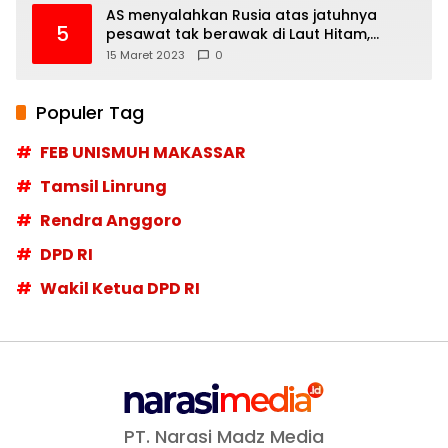
AS menyalahkan Rusia atas jatuhnya
5
pesawat tak berawak di Laut Hitam,
Moskow menyangkal
15 Maret 2023
0
Populer Tag
FEB UNISMUH MAKASSAR
Tamsil Linrung
Rendra Anggoro
DPD RI
Wakil Ketua DPD RI
PT. Narasi Madz Media