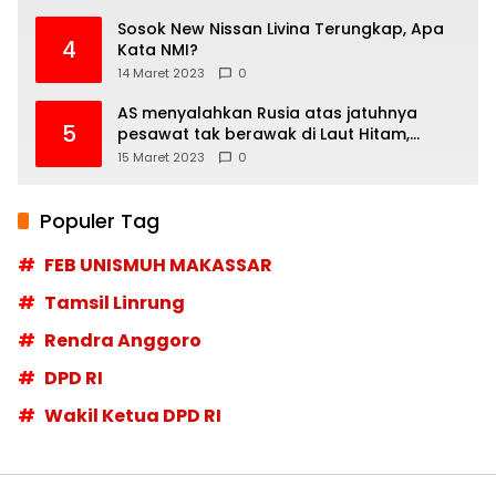
Sosok New Nissan Livina Terungkap, Apa
4
Kata NMI?
14 Maret 2023
0
AS menyalahkan Rusia atas jatuhnya
5
pesawat tak berawak di Laut Hitam,
Moskow menyangkal
15 Maret 2023
0
Populer Tag
FEB UNISMUH MAKASSAR
Tamsil Linrung
Rendra Anggoro
DPD RI
Wakil Ketua DPD RI