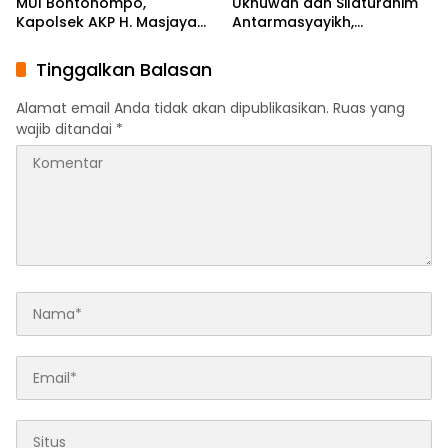
MUI Bontonompo,
Ukhuwah dan Silaturahim
Kapolsek AKP H. Masjaya
Antarmasyayikh,
Tekankan Peran Aktif
Muqaddam, Khalifah, serta
Masyarakat Jaga
Ikhwan-Akhwat Thariqah
Tinggalkan Balasan
Kamtibmas
Alamat email Anda tidak akan dipublikasikan.
Ruas yang
wajib ditandai
*