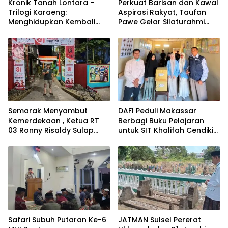
Kronik Tanah Lontara –
Perkuat Barisan dan Kawal
Trilogi Karaeng:
Aspirasi Rakyat, Taufan
Menghidupkan Kembali
Pawe Gelar Silaturahmi
Jejak Sejarah
dengan Pengurus Golkar
Tanah Makassar Melalui
Parepare
Sastra
Semarak Menyambut
DAFI Peduli Makassar
Kemerdekaan , Ketua RT
Berbagi Buku Pelajaran
03 Ronny Risaldy Sulap
untuk SIT Khalifah Cendikia
Lorong Melalui Karya Seni
Mandiri Moncong Loe
Maros
Safari Subuh Putaran Ke-6
JATMAN Sulsel Pererat