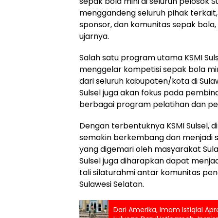
sepak bola mini di seluruh pelosok S
menggandeng seluruh pihak terkait
sponsor, dan komunitas sepak bola, u
ujarnya.
Salah satu program utama KSMI Sul
menggelar kompetisi sepak bola min
dari seluruh kabupaten/kota di Sulawe
Sulsel juga akan fokus pada pembi
berbagai program pelatihan dan 
Dengan terbentuknya KSMI Sulsel, d
semakin berkembang dan menjadi s
yang digemari oleh masyarakat Sulawe
Sulsel juga diharapkan dapat menj
tali silaturahmi antar komunitas pen
Sulawesi Selatan.
Dari Amerika, Imam Istiqlal Apr