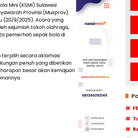
la Mini (KSMI) Sulawesi
syawarah Provinsi (Musprov)
u (20/9/2025). Acara yang
 oleh sejumlah tokoh olahraga,
rta pemerhati sepak bola di
terpilih secara aklamasi
ukungan penuh yang diberikan
 harapan besar akan kemajuan
inannya.
Po
F
T
R