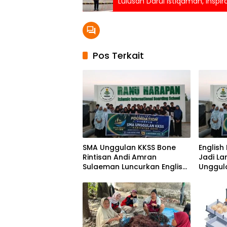
Lulusan Darul Istiqamah, Inspi
Pos Terkait
SMA Unggulan KKSS Bone
English
Rintisan Andi Amran
Jadi L
Sulaeman Luncurkan English
Unggul
Foundation Program
Genera
Global