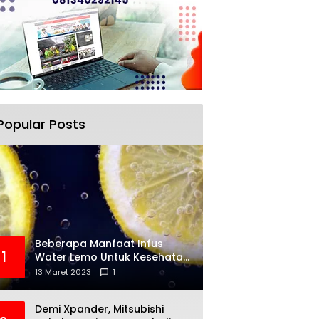
Popular Posts
Beberapa Manfaat Infus
1
Water Lemo Untuk Kesehatan
Anda
13 Maret 2023
1
Demi Xpander, Mitsubishi