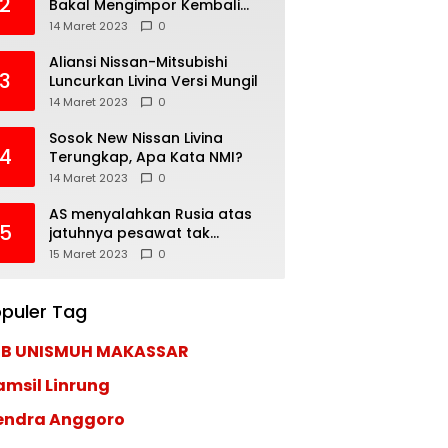
2
Bakal Mengimpor Kembali
Pajero Sport
14 Maret 2023
0
Aliansi Nissan-Mitsubishi
3
Luncurkan Livina Versi Mungil
14 Maret 2023
0
Sosok New Nissan Livina
4
Terungkap, Apa Kata NMI?
14 Maret 2023
0
AS menyalahkan Rusia atas
5
jatuhnya pesawat tak
berawak di Laut Hitam,
15 Maret 2023
0
Moskow menyangkal
puler Tag
EB UNISMUH MAKASSAR
amsil Linrung
endra Anggoro