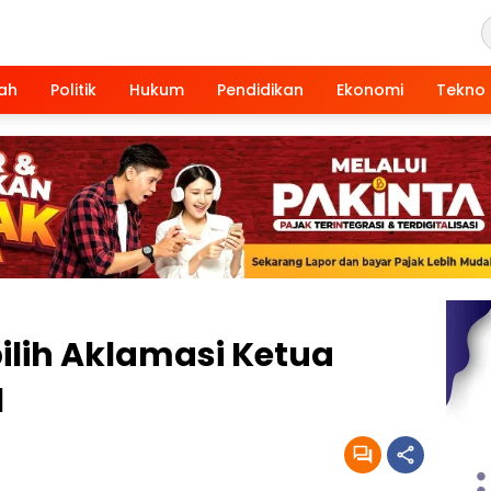
ah
Politik
Hukum
Pendidikan
Ekonomi
Tekno
ilih Aklamasi Ketua
l