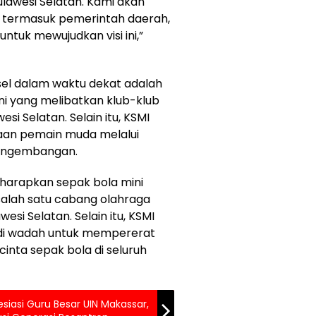
ulawesi Selatan. Kami akan
, termasuk pemerintah daerah,
ntuk mewujudkan visi ini,”
sel dalam waktu dekat adalah
i yang melibatkan klub-klub
si Selatan. Selain itu, KSMI
naan pemain muda melalui
pengembangan.
iharapkan sepak bola mini
alah satu cabang olahraga
si Selatan. Selain itu, KSMI
adi wadah untuk mempererat
cinta sepak bola di seluruh
esiasi Guru Besar UIN Makassar,