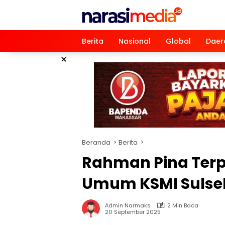
Langsung
ke
konten
Berita
Nasional
Global
Daer
×
Beranda
Berita
Rahman Pina Terp
Umum KSMI Sulse
Admin Narmaks
2 Min Baca
20 September 2025