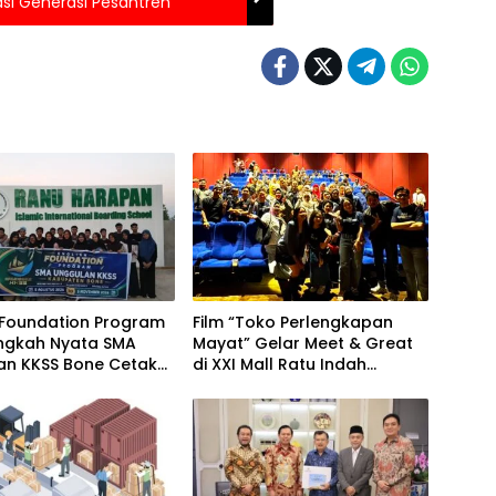
rasi Generasi Pesantren
 Foundation Program
Film “Toko Perlengkapan
angkah Nyata SMA
Mayat” Gelar Meet & Great
an KKSS Bone Cetak
di XXI Mall Ratu Indah
si Berdaya Saing
Makassar