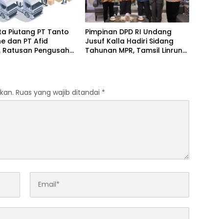
a Piutang PT Tanto
Pimpinan DPD RI Undang
ine dan PT Afid
Jusuf Kalla Hadiri Sidang
k, Ratusan Pengusaha
Tahunan MPR, Tamsil Linrung:
n Indonesia Timur
Momentum Membangun
rugikan
Solidaritas Kepemimpinan
Bangsa
kan.
Ruas yang wajib ditandai
*