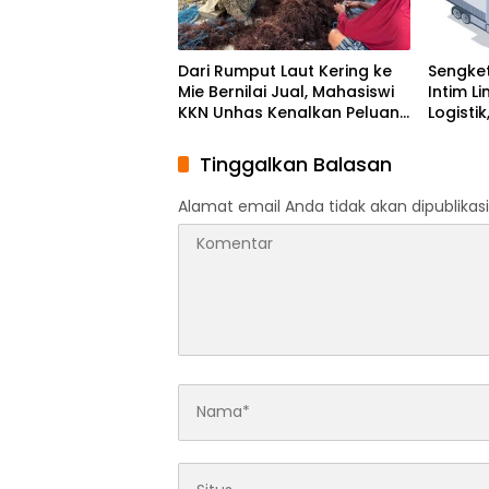
Dari Rumput Laut Kering ke
Sengket
Mie Bernilai Jual, Mahasiswi
Intim L
KKN Unhas Kenalkan Peluang
Logisti
Diversifikasi kepada Petani
Kawasa
Desa Baruga
Ikut Di
Tinggalkan Balasan
Alamat email Anda tidak akan dipublikasi