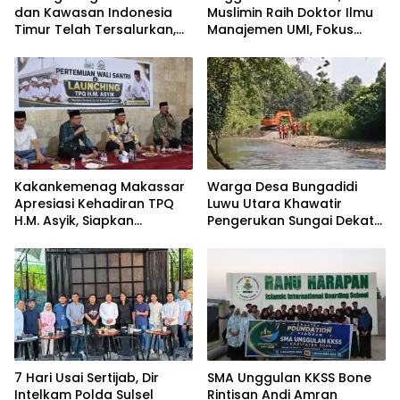
dan Kawasan Indonesia
Muslimin Raih Doktor Ilmu
Timur Telah Tersalurkan,
Manajemen UMI, Fokus
Ali Mardana Apresiasi
pada Peningkatan Kinerja
Langkah Penyelesaian PT
ASN
Afid Logistik dan PT Tanto
Intim Line
Kakankemenag Makassar
Warga Desa Bungadidi
Apresiasi Kehadiran TPQ
Luwu Utara Khawatir
H.M. Asyik, Siapkan
Pengerukan Sungai Dekat
Generasi Qur’ani dan
Permukiman dan
Cegah Anak Miskin
Jembatan Provinsi
Spiritualitas
7 Hari Usai Sertijab, Dir
SMA Unggulan KKSS Bone
Intelkam Polda Sulsel
Rintisan Andi Amran