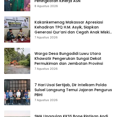
Peningkatan Kinerja ASN
8 Agustus 2026
Kakankemenag Makassar Apresiasi
Kehadiran TPQ H.M. Asyik, Siapkan
Generasi Qur’ani dan Cegah Anak Miskin
Spiritualitas
7 Agustus 2026
Warga Desa Bungadidi Luwu Utara
Khawatir Pengerukan Sungai Dekat
Permukiman dan Jembatan Provinsi
7 Agustus 2026
7 Hari Usai Sertijab, Dir Intelkam Polda
Sulsel Langsung Temui Jajaran Pengurus
PBHI
7 Agustus 2026
SMA Unggulan KKSS Bone Rintisan Andi