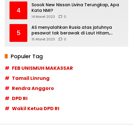
Sosok New Nissan Livina Terungkap, Apa
4
Kata NMI?
14 Maret 2023
0
AS menyalahkan Rusia atas jatuhnya
5
pesawat tak berawak di Laut Hitam,
Moskow menyangkal
15 Maret 2023
0
Populer Tag
FEB UNISMUH MAKASSAR
Tamsil Linrung
Rendra Anggoro
DPD RI
Wakil Ketua DPD RI