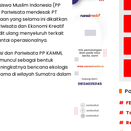
iswa Muslim Indonesia (PP
n Pariwisata mendesak PT
an yang selama ini dikaitkan
riwisata dan Ekonomi Kreatif
t ulang menyeluruh terkait
antai operasionalnya.
si dan Pariwisata PP KAMMI,
muncul sebagai bentuk
ningkatnya bencana ekologis
rutama di wilayah Sumatra dalam
Po
F
T
R