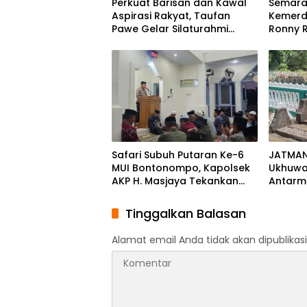
Perkuat Barisan dan Kawal
Semara
Aspirasi Rakyat, Taufan
Kemerd
Pawe Gelar Silaturahmi
Ronny R
dengan Pengurus Golkar
Melalui
Parepare
Safari Subuh Putaran Ke-6
JATMAN 
MUI Bontonompo, Kapolsek
Ukhuwa
AKP H. Masjaya Tekankan
Antarm
Peran Aktif Masyarakat Jaga
Muqadda
Kamtibmas
Ikhwan
Tinggalkan Balasan
Alamat email Anda tidak akan dipublikasi