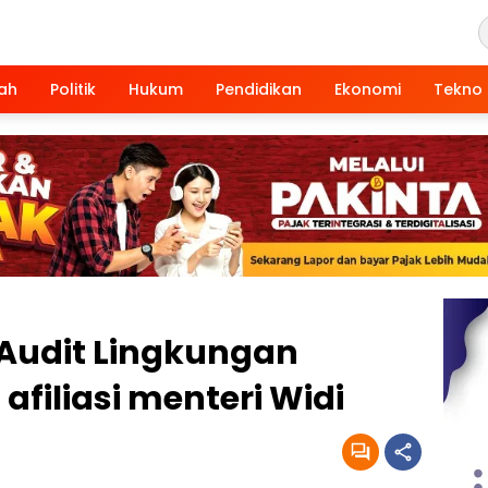
ah
Politik
Hukum
Pendidikan
Ekonomi
Tekno
Audit Lingkungan
filiasi menteri Widi