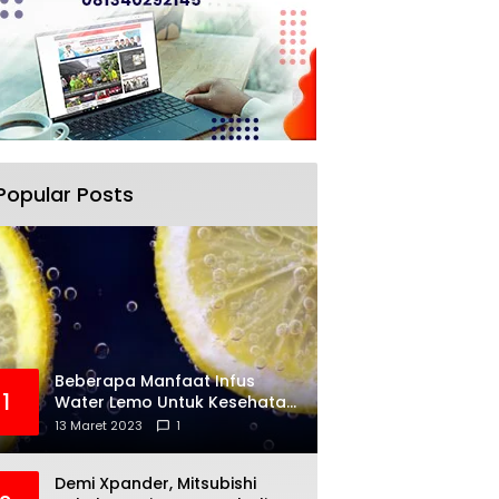
Popular Posts
Beberapa Manfaat Infus
1
Water Lemo Untuk Kesehatan
Anda
13 Maret 2023
1
Demi Xpander, Mitsubishi