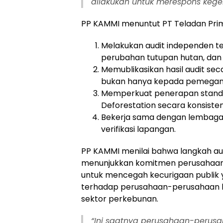
dilakukan untuk merespons kegeli
PP KAMMI menuntut PT Teladan Prim
Melakukan audit independen te
perubahan tutupan hutan, dan 
Memublikasikan hasil audit sec
bukan hanya kepada pemegan
Memperkuat penerapan standa
Deforestation secara konsisten
Bekerja sama dengan lembaga 
verifikasi lapangan.
PP KAMMI menilai bahwa langkah audi
menunjukkan komitmen perusahaan 
untuk mencegah kecurigaan publik
terhadap perusahaan-perusahaan b
sektor perkebunan.
“Ini saatnya perusahaan-perus