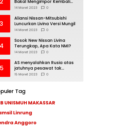
2
Bakal Mengimpor Kembali
Pajero Sport
14 Maret 2023
0
Aliansi Nissan-Mitsubishi
3
Luncurkan Livina Versi Mungil
14 Maret 2023
0
Sosok New Nissan Livina
4
Terungkap, Apa Kata NMI?
14 Maret 2023
0
AS menyalahkan Rusia atas
5
jatuhnya pesawat tak
berawak di Laut Hitam,
15 Maret 2023
0
Moskow menyangkal
puler Tag
EB UNISMUH MAKASSAR
amsil Linrung
endra Anggoro