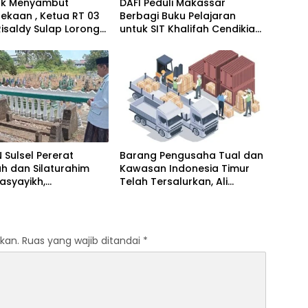
k Menyambut
DAFI Peduli Makassar
ekaan , Ketua RT 03
Berbagi Buku Pelajaran
isaldy Sulap Lorong
untuk SIT Khalifah Cendikia
 Karya Seni
Mandiri Moncong Loe Maros
Sulsel Pererat
Barang Pengusaha Tual dan
h dan Silaturahim
Kawasan Indonesia Timur
asyayikh,
Telah Tersalurkan, Ali
m, Khalifah, serta
Mardana Apresiasi Langkah
-Akhwat Thariqah
Penyelesaian PT Afid Logistik
dan PT Tanto Intim Line
kan.
Ruas yang wajib ditandai
*