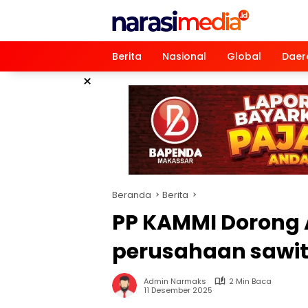
Langsung
ke
konten
Berita
Nasional
Global
Daer
×
Beranda
Berita
PP KAMMI Dorong 
perusahaan sawit a
Admin Narmaks
2 Min Baca
11 Desember 2025