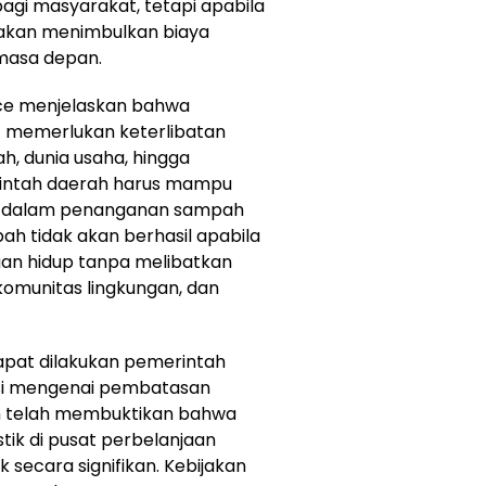
gi masyarakat, tetapi apabila
n akan menimbulkan biaya
 masa depan.
ance menjelaskan bahwa
f memerlukan keterlibatan
ah, dunia usaha, hingga
rintah daerah harus mampu
if dalam penanganan sampah
h tidak akan berhasil apabila
an hidup tanpa melibatkan
komunitas lingkungan, dan
dapat dilakukan pemerintah
si mengenai pembatasan
rah telah membuktikan bahwa
ik di pusat perbelanjaan
secara signifikan. Kebijakan