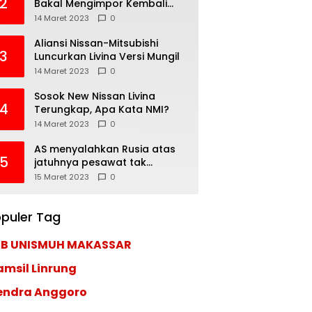
2
Bakal Mengimpor Kembali
Pajero Sport
14 Maret 2023
0
Aliansi Nissan-Mitsubishi
3
Luncurkan Livina Versi Mungil
14 Maret 2023
0
Sosok New Nissan Livina
4
Terungkap, Apa Kata NMI?
14 Maret 2023
0
AS menyalahkan Rusia atas
5
jatuhnya pesawat tak
berawak di Laut Hitam,
15 Maret 2023
0
Moskow menyangkal
puler Tag
EB UNISMUH MAKASSAR
amsil Linrung
endra Anggoro