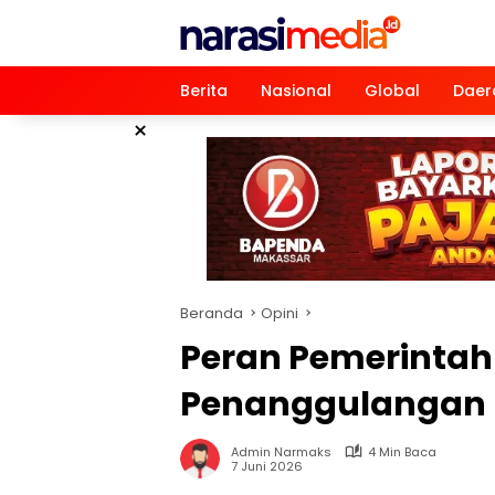
Langsung
ke
konten
Berita
Nasional
Global
Daer
×
Beranda
Opini
Peran Pemerintah
Penanggulangan K
Admin Narmaks
4 Min Baca
7 Juni 2026