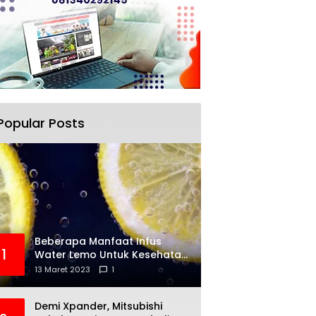
Popular Posts
Beberapa Manfaat Infus
1
Water Lemo Untuk Kesehatan
Anda
13 Maret 2023
1
Demi Xpander, Mitsubishi