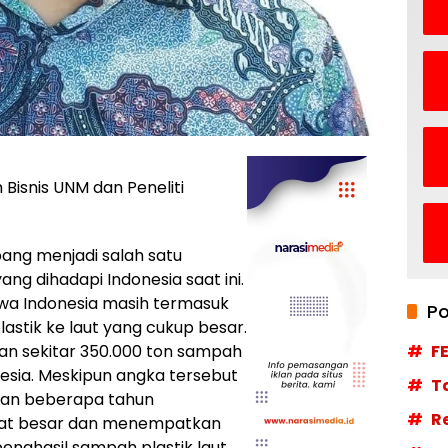
 Bisnis UNM dan Peneliti
bang menjadi salah satu
ang dihadapi Indonesia saat ini.
wa Indonesia masih termasuk
Po
astik ke laut yang cukup besar.
an sekitar 350.000 ton sampah
F
nesia. Meskipun angka tersebut
T
kan beberapa tahun
R
gat besar dan menempatkan
enghasil sampah plastik laut