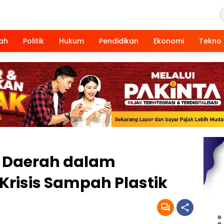
ah
Politik
Hukum
Pendidikan
Ekonomi
Tekno
 Daerah dalam
risis Sampah Plastik