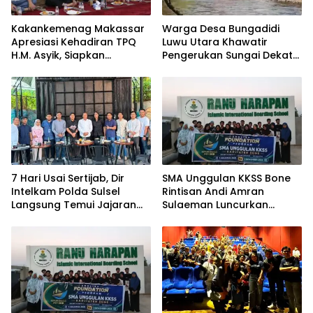
Kakankemenag Makassar
Warga Desa Bungadidi
Apresiasi Kehadiran TPQ
Luwu Utara Khawatir
H.M. Asyik, Siapkan
Pengerukan Sungai Dekat
Generasi Qur’ani dan
Permukiman dan
Cegah Anak Miskin
Jembatan Provinsi
Spiritualitas
7 Hari Usai Sertijab, Dir
SMA Unggulan KKSS Bone
Intelkam Polda Sulsel
Rintisan Andi Amran
Langsung Temui Jajaran
Sulaeman Luncurkan
Pengurus PBHI
English Foundation
Program