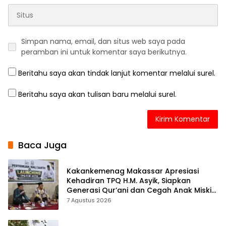
Simpan nama, email, dan situs web saya pada
peramban ini untuk komentar saya berikutnya.
Beritahu saya akan tindak lanjut komentar melalui surel.
Beritahu saya akan tulisan baru melalui surel.
Baca Juga
Kakankemenag Makassar Apresiasi
Kehadiran TPQ H.M. Asyik, Siapkan
Generasi Qur’ani dan Cegah Anak Miskin
Spiritualitas
7 Agustus 2026