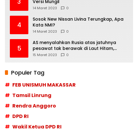
3
Versi Mungil
14 Maret 2023
0
Sosok New Nissan Livina Terungkap, Apa
4
Kata NMI?
14 Maret 2023
0
AS menyalahkan Rusia atas jatuhnya
5
pesawat tak berawak di Laut Hitam,
Moskow menyangkal
15 Maret 2023
0
Populer Tag
FEB UNISMUH MAKASSAR
Tamsil Linrung
Rendra Anggoro
DPD RI
Wakil Ketua DPD RI