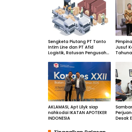
Sengketa Piutang PT Tanto
Pimpin
Intim Line dan PT Afid
Jusuf K
Logistik, Ratusan Pengusaha
Tahunan
Kawasan Indonesia Timur
Momen
Ikut Dirugikan
Solida
Bangs
AKLAMASI, ​Apt Lilyk siap
Samban
nahkodai IKATAN APOTEKER
Perjuan
INDONESIA
Desak E
Luwu T