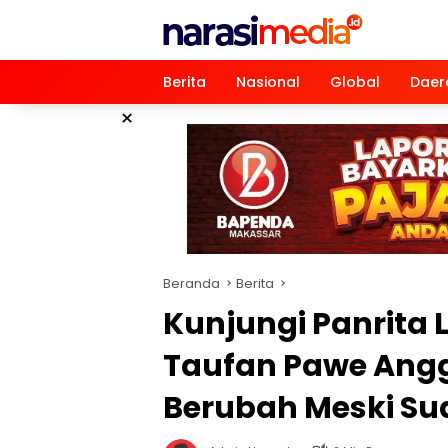
Langsung
ke
konten
Berita
Nasional
Global
Daer
×
Beranda
Berita
Kunjungi Panrita 
Taufan Pawe Angg
Berubah Meski Sud