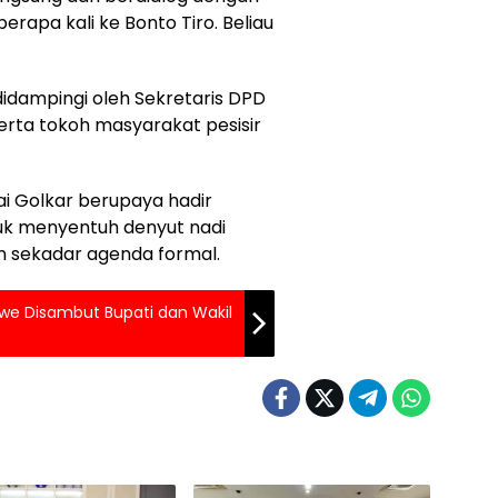
erapa kali ke Bonto Tiro. Beliau
idampingi oleh Sekretaris DPD
erta tokoh masyarakat pesisir
 Golkar berupaya hadir
uk menyentuh denyut nadi
n sekadar agenda formal.
Pawe Disambut Bupati dan Wakil