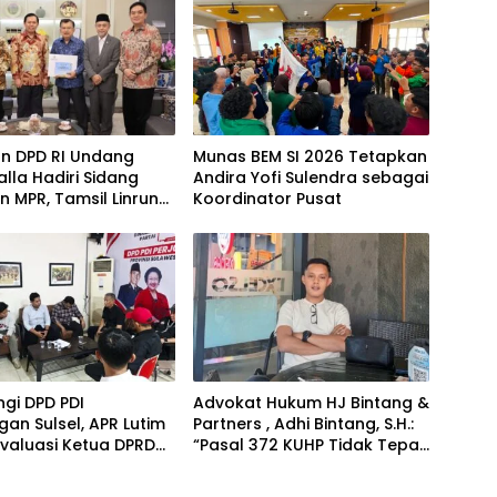
an DPD RI Undang
Munas BEM SI 2026 Tetapkan
alla Hadiri Sidang
Andira Yofi Sulendra sebagai
 MPR, Tamsil Linrung:
Koordinator Pusat
tum Membangun
ritas Kepemimpinan
a
gi DPD PDI
Advokat Hukum HJ Bintang &
gan Sulsel, APR Lutim
Partners , Adhi Bintang, S.H.:
valuasi Ketua DPRD
“Pasal 372 KUHP Tidak Tepat
imur
Diterapkan terhadap Objek
Tanah”