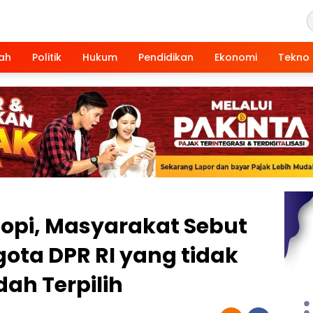
ah
Politik
Hukum
Pendidikan
Ekonomi
Tekno
Lopi, Masyarakat Sebut
ota DPR RI yang tidak
ah Terpilih