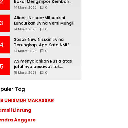
2
Bakal Mengimpor Kembali
Pajero Sport
14 Maret 2023
0
Aliansi Nissan-Mitsubishi
3
Luncurkan Livina Versi Mungil
14 Maret 2023
0
Sosok New Nissan Livina
4
Terungkap, Apa Kata NMI?
14 Maret 2023
0
AS menyalahkan Rusia atas
5
jatuhnya pesawat tak
berawak di Laut Hitam,
15 Maret 2023
0
Moskow menyangkal
puler Tag
EB UNISMUH MAKASSAR
amsil Linrung
endra Anggoro