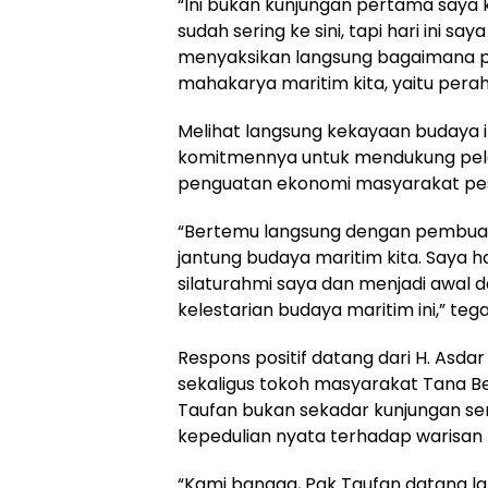
“Ini bukan kunjungan pertama saya
sudah sering ke sini, tapi hari ini s
menyaksikan langsung bagaimana p
mahakarya maritim kita, yaitu perahu 
Melihat langsung kekayaan budaya 
komitmennya untuk mendukung pel
penguatan ekonomi masyarakat pesi
“Bertemu langsung dengan pembuat 
jantung budaya maritim kita. Saya
silaturahmi saya dan menjadi awal d
kelestarian budaya maritim ini,” teg
Respons positif datang dari H. Asda
sekaligus tokoh masyarakat Tana Be
Taufan bukan sekadar kunjungan se
kepedulian nyata terhadap warisan 
“Kami bangga, Pak Taufan datang l