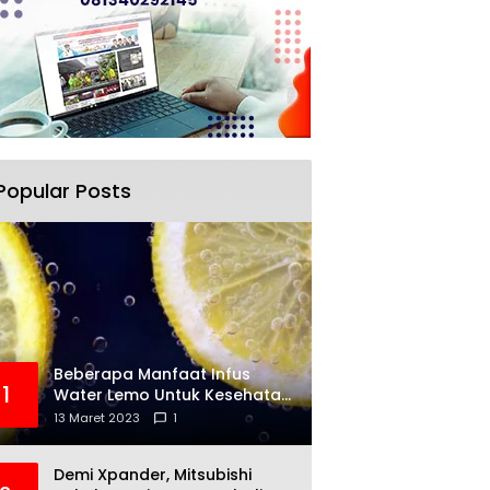
Popular Posts
Beberapa Manfaat Infus
1
Water Lemo Untuk Kesehatan
Anda
13 Maret 2023
1
Demi Xpander, Mitsubishi