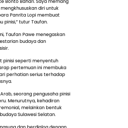
 ke Bonto Bahari. Saya memang
aya mengkhususkan diri untuk
ara Panrita Lopi membuat
pinisi,” tutur Taufan.
ini, Taufan Pawe menegaskan
estarian budaya dan
sir.
pinisi seperti menyentuh
 harap pertemuan ini membuka
ari perhatian serius terhadap
asnya.
r Arab, seorang pengusaha pinisi
ru. Menurutnya, kehadiran
remonial, melainkan bentuk
budaya Sulawesi Selatan.
angsung dan berdialog dengan