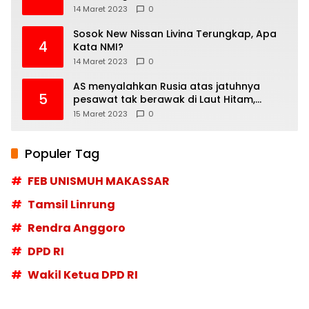
14 Maret 2023
0
Sosok New Nissan Livina Terungkap, Apa
4
Kata NMI?
14 Maret 2023
0
AS menyalahkan Rusia atas jatuhnya
5
pesawat tak berawak di Laut Hitam,
Moskow menyangkal
15 Maret 2023
0
Populer Tag
FEB UNISMUH MAKASSAR
Tamsil Linrung
Rendra Anggoro
DPD RI
Wakil Ketua DPD RI