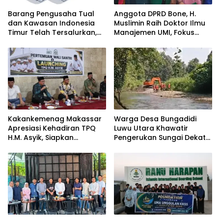
Barang Pengusaha Tual
Anggota DPRD Bone, H.
dan Kawasan Indonesia
Muslimin Raih Doktor Ilmu
Timur Telah Tersalurkan,
Manajemen UMI, Fokus
Ali Mardana Apresiasi
pada Peningkatan Kinerja
Langkah Penyelesaian PT
ASN
Afid Logistik dan PT Tanto
Intim Line
Kakankemenag Makassar
Warga Desa Bungadidi
Apresiasi Kehadiran TPQ
Luwu Utara Khawatir
H.M. Asyik, Siapkan
Pengerukan Sungai Dekat
Generasi Qur’ani dan
Permukiman dan
Cegah Anak Miskin
Jembatan Provinsi
Spiritualitas