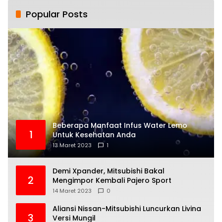
Popular Posts
Beberapa Manfaat Infus Water Lemo
1
Untuk Kesehatan Anda
13 Maret 2023
1
Demi Xpander, Mitsubishi Bakal
2
Mengimpor Kembali Pajero Sport
14 Maret 2023
0
Aliansi Nissan-Mitsubishi Luncurkan Livina
3
Versi Mungil