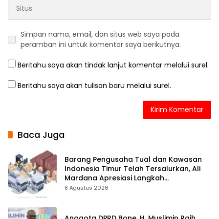
Simpan nama, email, dan situs web saya pada
peramban ini untuk komentar saya berikutnya.
Beritahu saya akan tindak lanjut komentar melalui surel.
Beritahu saya akan tulisan baru melalui surel.
Baca Juga
Barang Pengusaha Tual dan Kawasan
Indonesia Timur Telah Tersalurkan, Ali
Mardana Apresiasi Langkah
Penyelesaian PT Afid Logistik dan PT
8 Agustus 2026
Tanto Intim Line
Anggota DPRD Bone, H. Muslimin Raih