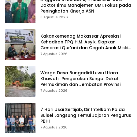
Doktor Ilmu Manajemen UMI, Fokus pada
Peningkatan Kinerja ASN
8 Agustus 2026
Kakankemenag Makassar Apresiasi
Kehadiran TPQ H.M. Asyik, Siapkan
Generasi Qur’ani dan Cegah Anak Miskin
Spiritualitas
7 Agustus 2026
Warga Desa Bungadidi Luwu Utara
Khawatir Pengerukan Sungai Dekat
Permukiman dan Jembatan Provinsi
7 Agustus 2026
7 Hari Usai Sertijab, Dir Intelkam Polda
Sulsel Langsung Temui Jajaran Pengurus
PBHI
7 Agustus 2026