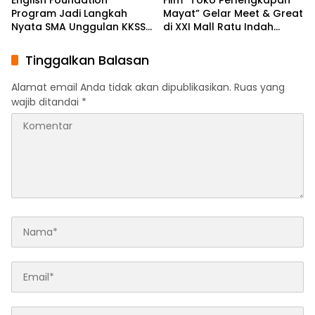
English Foundation
Film “Toko Perlengkapan
Program Jadi Langkah
Mayat” Gelar Meet & Great
Nyata SMA Unggulan KKSS
di XXI Mall Ratu Indah
Bone Cetak Generasi
Makassar
Berdaya Saing Global
Tinggalkan Balasan
Alamat email Anda tidak akan dipublikasikan.
Ruas yang
wajib ditandai
*