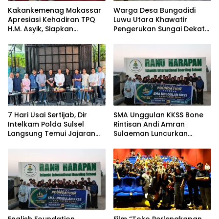
Kakankemenag Makassar
Warga Desa Bungadidi
Apresiasi Kehadiran TPQ
Luwu Utara Khawatir
H.M. Asyik, Siapkan
Pengerukan Sungai Dekat
Generasi Qur’ani dan
Permukiman dan
Cegah Anak Miskin
Jembatan Provinsi
Spiritualitas
7 Hari Usai Sertijab, Dir
SMA Unggulan KKSS Bone
Intelkam Polda Sulsel
Rintisan Andi Amran
Langsung Temui Jajaran
Sulaeman Luncurkan
Pengurus PBHI
English Foundation
Program