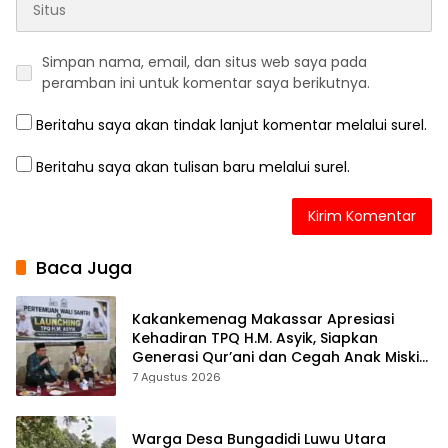
Simpan nama, email, dan situs web saya pada
peramban ini untuk komentar saya berikutnya.
Beritahu saya akan tindak lanjut komentar melalui surel.
Beritahu saya akan tulisan baru melalui surel.
Baca Juga
Kakankemenag Makassar Apresiasi
Kehadiran TPQ H.M. Asyik, Siapkan
Generasi Qur’ani dan Cegah Anak Miskin
Spiritualitas
7 Agustus 2026
Warga Desa Bungadidi Luwu Utara