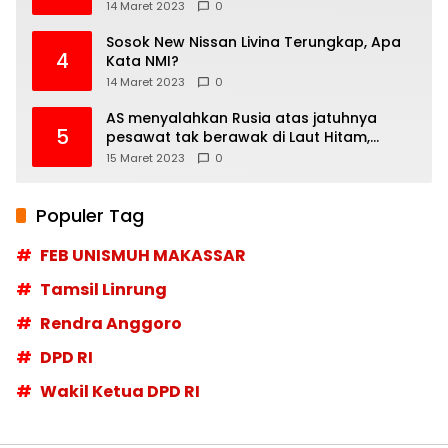
14 Maret 2023
0
Sosok New Nissan Livina Terungkap, Apa
4
Kata NMI?
14 Maret 2023
0
AS menyalahkan Rusia atas jatuhnya
5
pesawat tak berawak di Laut Hitam,
Moskow menyangkal
15 Maret 2023
0
Populer Tag
FEB UNISMUH MAKASSAR
Tamsil Linrung
Rendra Anggoro
DPD RI
Wakil Ketua DPD RI