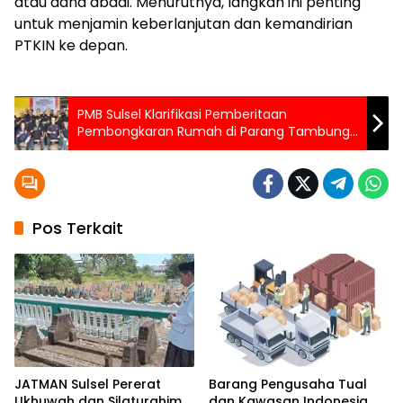
atau dana abadi. Menurutnya, langkah ini penting
untuk menjamin keberlanjutan dan kemandirian
PTKIN ke depan.
PMB Sulsel Klarifikasi Pemberitaan
Pembongkaran Rumah di Parang Tambung,
Tegaskan Tak Terkait “Laskar Monta Bassi”
Pos Terkait
JATMAN Sulsel Pererat
Barang Pengusaha Tual
Ukhuwah dan Silaturahim
dan Kawasan Indonesia