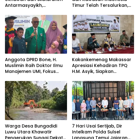
Antarmasyayikh,
Timur Telah Tersalurkan,
Muqaddam, Khalifah, serta
Ali Mardana Apresiasi
Ikhwan-Akhwat Thariqah
Langkah Penyelesaian PT
Afid Logistik dan PT Tanto
Intim Line
Anggota DPRD Bone, H.
Kakankemenag Makassar
Muslimin Raih Doktor Ilmu
Apresiasi Kehadiran TPQ
Manajemen UMI, Fokus
H.M. Asyik, Siapkan
pada Peningkatan Kinerja
Generasi Qur’ani dan
ASN
Cegah Anak Miskin
Spiritualitas
Warga Desa Bungadidi
7 Hari Usai Sertijab, Dir
Luwu Utara Khawatir
Intelkam Polda Sulsel
Pengerukan Sungai Dekat
Langsung Temui Jajaran