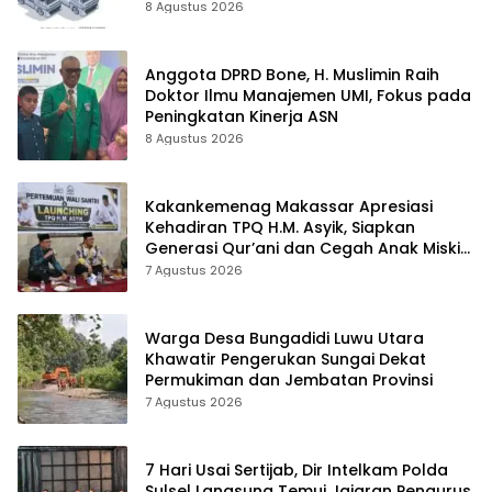
Penyelesaian PT Afid Logistik dan PT
8 Agustus 2026
Tanto Intim Line
Anggota DPRD Bone, H. Muslimin Raih
Doktor Ilmu Manajemen UMI, Fokus pada
Peningkatan Kinerja ASN
8 Agustus 2026
Kakankemenag Makassar Apresiasi
Kehadiran TPQ H.M. Asyik, Siapkan
Generasi Qur’ani dan Cegah Anak Miskin
Spiritualitas
7 Agustus 2026
Warga Desa Bungadidi Luwu Utara
Khawatir Pengerukan Sungai Dekat
Permukiman dan Jembatan Provinsi
7 Agustus 2026
7 Hari Usai Sertijab, Dir Intelkam Polda
Sulsel Langsung Temui Jajaran Pengurus