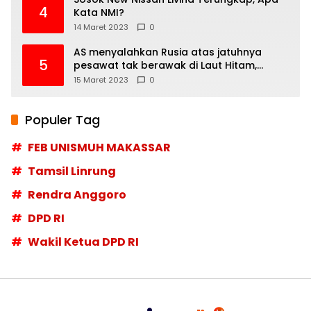
4
Kata NMI?
14 Maret 2023
0
AS menyalahkan Rusia atas jatuhnya
5
pesawat tak berawak di Laut Hitam,
Moskow menyangkal
15 Maret 2023
0
Populer Tag
FEB UNISMUH MAKASSAR
Tamsil Linrung
Rendra Anggoro
DPD RI
Wakil Ketua DPD RI