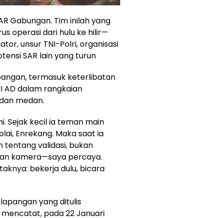
SAR Gabungan. Tim inilah yang
 operasi dari hulu ke hilir—
or, unsur TNI-Polri, organisasi
tensi SAR lain yang turun
apangan, termasuk keterlibatan
NI AD dalam rangkaian
 dan medan.
. Sejak kecil ia teman main
lai, Enrekang. Maka saat ia
 tentang validasi, bukan
tan kamera—saya percaya.
aknya: bekerja dulu, bicara
lapangan yang ditulis
 mencatat, pada 22 Januari