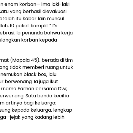
 enam korban—lima laki-laki
u yang berhasil dievakuasi
telah itu kabar lain muncul
llah, 10 paket komplit.” Di
lebrasi. Ia penanda bahwa kerja
mulangkan korban kepada
 Amat (Mapala 45), berada di tim
 yang tidak memberi ruang untuk
enemukan black box, lalu
r berwenang. Ia juga ikut
ernama Farhan bersama Dwi;
rwenang. Satu benda kecil ia
 artinya bagi keluarga:
gsung kepada keluarga, lengkap
ga—jejak yang kadang lebih