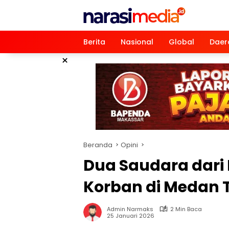
Langsung
ke
konten
Berita
Nasional
Global
Daer
×
Beranda
Opini
Dua Saudara dari
Korban di Medan 
Admin Narmaks
2 Min Baca
25 Januari 2026