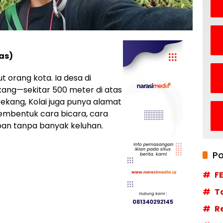
as)
t orang kota. Ia desa di
ang—sekitar 500 meter di atas
ekang, Kolai juga punya alamat
membentuk cara bicara, cara
an tanpa banyak keluhan.
Po
F
T
R