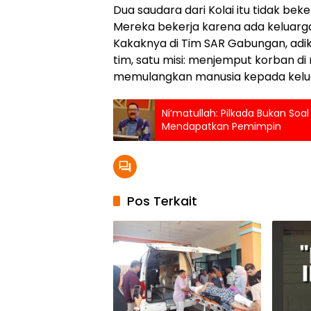
Dua saudara dari Kolai itu tidak beke
Mereka bekerja karena ada keluarg
Kakaknya di Tim SAR Gabungan, adikny
tim, satu misi: menjemput korban di 
memulangkan manusia kepada kelu
Ni’matullah: Pilkada Bukan Soal
Mendapatkan Pemimpin
Pos Terkait