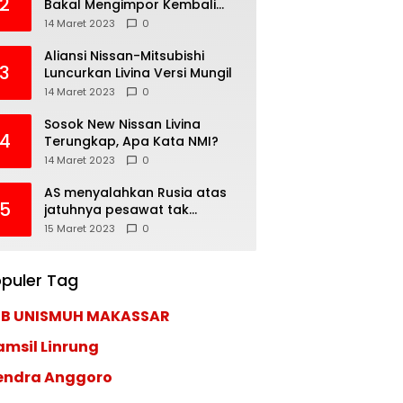
2
Bakal Mengimpor Kembali
Pajero Sport
14 Maret 2023
0
Aliansi Nissan-Mitsubishi
3
Luncurkan Livina Versi Mungil
14 Maret 2023
0
Sosok New Nissan Livina
4
Terungkap, Apa Kata NMI?
14 Maret 2023
0
AS menyalahkan Rusia atas
5
jatuhnya pesawat tak
berawak di Laut Hitam,
15 Maret 2023
0
Moskow menyangkal
puler Tag
EB UNISMUH MAKASSAR
amsil Linrung
endra Anggoro