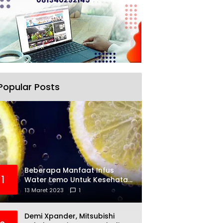
Popular Posts
Beberapa Manfaat Infus
1
Water Lemo Untuk Kesehatan
Anda
13 Maret 2023
1
Demi Xpander, Mitsubishi