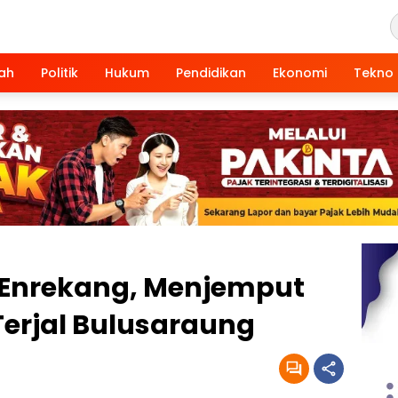
ah
Politik
Hukum
Pendidikan
Ekonomi
Tekno
 Enrekang, Menjemput
Terjal Bulusaraung