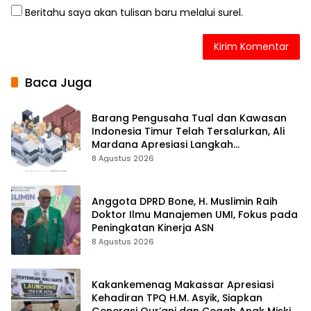
Beritahu saya akan tulisan baru melalui surel.
Baca Juga
Barang Pengusaha Tual dan Kawasan
Indonesia Timur Telah Tersalurkan, Ali
Mardana Apresiasi Langkah
Penyelesaian PT Afid Logistik dan PT
8 Agustus 2026
Tanto Intim Line
Anggota DPRD Bone, H. Muslimin Raih
Doktor Ilmu Manajemen UMI, Fokus pada
Peningkatan Kinerja ASN
8 Agustus 2026
Kakankemenag Makassar Apresiasi
Kehadiran TPQ H.M. Asyik, Siapkan
Generasi Qur’ani dan Cegah Anak Miskin