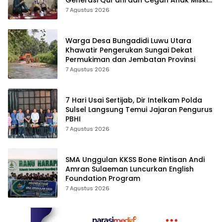
Spiritualitas
7 Agustus 2026
Warga Desa Bungadidi Luwu Utara
Khawatir Pengerukan Sungai Dekat
Permukiman dan Jembatan Provinsi
7 Agustus 2026
7 Hari Usai Sertijab, Dir Intelkam Polda
Sulsel Langsung Temui Jajaran Pengurus
PBHI
7 Agustus 2026
SMA Unggulan KKSS Bone Rintisan Andi
Amran Sulaeman Luncurkan English
Foundation Program
7 Agustus 2026