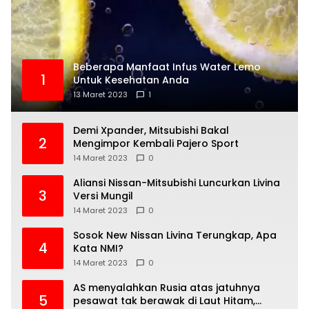
Beberapa Manfaat Infus Water Lemo
1
Untuk Kesehatan Anda
13 Maret 2023
1
Demi Xpander, Mitsubishi Bakal
2
Mengimpor Kembali Pajero Sport
14 Maret 2023
0
Aliansi Nissan-Mitsubishi Luncurkan Livina
3
Versi Mungil
14 Maret 2023
0
Sosok New Nissan Livina Terungkap, Apa
4
Kata NMI?
14 Maret 2023
0
AS menyalahkan Rusia atas jatuhnya
5
pesawat tak berawak di Laut Hitam,