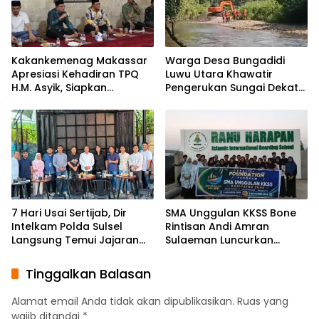
Kakankemenag Makassar
Warga Desa Bungadidi
Apresiasi Kehadiran TPQ
Luwu Utara Khawatir
H.M. Asyik, Siapkan
Pengerukan Sungai Dekat
Generasi Qur’ani dan
Permukiman dan
Cegah Anak Miskin
Jembatan Provinsi
Spiritualitas
7 Hari Usai Sertijab, Dir
SMA Unggulan KKSS Bone
Intelkam Polda Sulsel
Rintisan Andi Amran
Langsung Temui Jajaran
Sulaeman Luncurkan
Pengurus PBHI
English Foundation
Program
Tinggalkan Balasan
Alamat email Anda tidak akan dipublikasikan.
Ruas yang
wajib ditandai
*