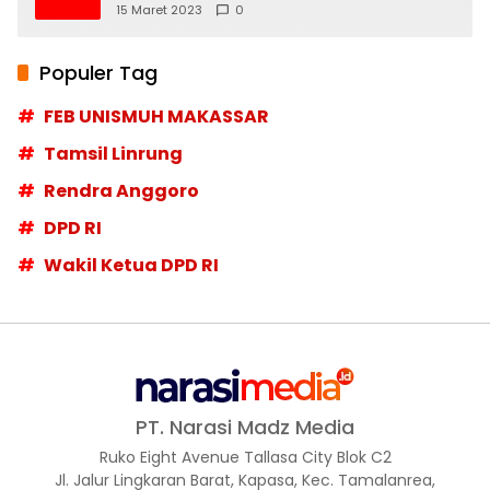
Moskow menyangkal
15 Maret 2023
0
Populer Tag
FEB UNISMUH MAKASSAR
Tamsil Linrung
Rendra Anggoro
DPD RI
Wakil Ketua DPD RI
PT. Narasi Madz Media
Ruko Eight Avenue Tallasa City Blok C2
Jl. Jalur Lingkaran Barat, Kapasa, Kec. Tamalanrea,