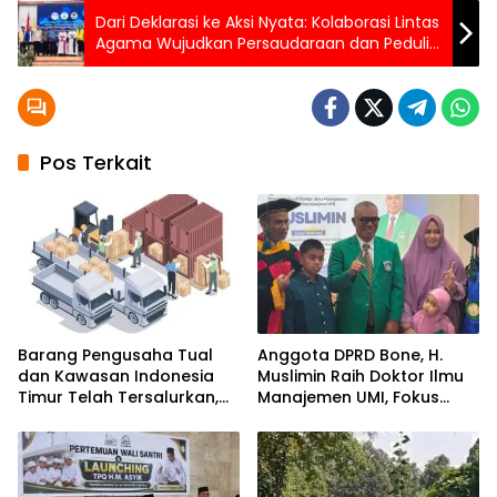
Dari Deklarasi ke Aksi Nyata: Kolaborasi Lintas
Agama Wujudkan Persaudaraan dan Peduli
Lingkungan
Pos Terkait
Barang Pengusaha Tual
Anggota DPRD Bone, H.
dan Kawasan Indonesia
Muslimin Raih Doktor Ilmu
Timur Telah Tersalurkan,
Manajemen UMI, Fokus
Ali Mardana Apresiasi
pada Peningkatan Kinerja
Langkah Penyelesaian PT
ASN
Afid Logistik dan PT Tanto
Intim Line