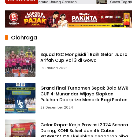
HKTI, Yasir Machmud Usung Gerakan
Gowa Tegaskan tak 
Kemandirian Pangan Berbasis Petani
Pertanian
Modern
Olahraga
Squad FSC Mongisidi 1 Raih Gelar Juara
Arifah Cup Vol 3 di Gowa
18 Januari 2025
Grand Final Turnamen Sepak Bola MWR
CUP 4: Munandar Wijaya Siapkan
Puluhan Doorprize Menarik Bagi Penton
29 Desember 2024
Gelar Rapat Kerja Provinsi 2024 Secara
Daring; KONI Sulsel dan 45 Cabor
PORPROV XVIII keluhkan anggaran hibah