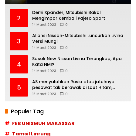
Demi Xpander, Mitsubishi Bakal
2
Mengimpor Kembali Pajero Sport
14 Maret 2023
0
Aliansi Nissan-Mitsubishi Luncurkan Livina
3
Versi Mungil
14 Maret 2023
0
Sosok New Nissan Livina Terungkap, Apa
4
Kata NMI?
14 Maret 2023
0
AS menyalahkan Rusia atas jatuhnya
5
pesawat tak berawak di Laut Hitam,
Moskow menyangkal
15 Maret 2023
0
Populer Tag
FEB UNISMUH MAKASSAR
Tamsil Linrung