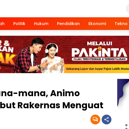
ah
Politik
Hukum
Pendidikan
Ekonomi
Tekno
Mana-mana, Animo
mbut Rakernas Menguat