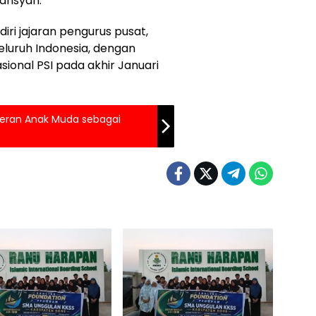
mansyah.
diri jajaran pengurus pusat,
seluruh Indonesia, dengan
ional PSI pada akhir Januari
ran Anak Muda sebagai