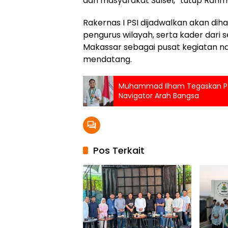
dan masyarakat Sulsel,” tutup Rah
Rakernas I PSI dijadwalkan akan diha
pengurus wilayah, serta kader dari 
Makassar sebagai pusat kegiatan nas
mendatang.
Muhammad Ilham Tegaskan Pe
Navigator Arah Bangsa
Pos Terkait