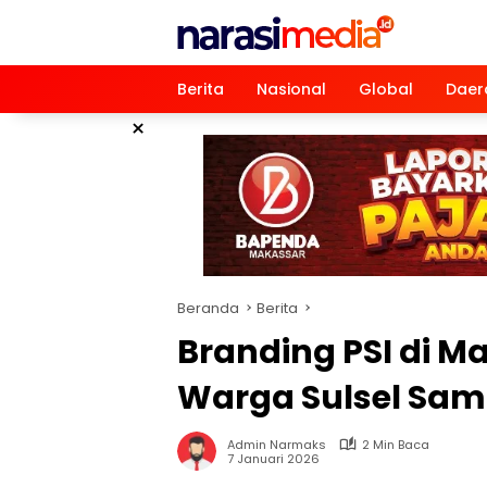
Langsung
ke
konten
Berita
Nasional
Global
Daer
×
Beranda
Berita
Branding PSI di 
Warga Sulsel Sa
Admin Narmaks
2 Min Baca
7 Januari 2026