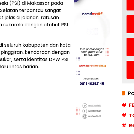
nesia (PSI) di Makassar pada
i Selatan terpantau sangat
t jelas di jalanan: ratusan
 sukarela dengan atribut PSI
di seluruh kabupaten dan kota.
h pinggiran, kendaraan dengan
buka”, serta identitas DPW PSI
lu lintas harian.
Po
F
T
R