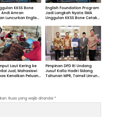
ggulan KKSS Bone
English Foundation Program
n Andi Amran
Jadi Langkah Nyata SMA
n Luncurkan English
Unggulan KKSS Bone Cetak
tion Program
Generasi Berdaya Saing
Global
mput Laut Kering ke
Pimpinan DPD RI Undang
nilai Jual, Mahasiswi
Jusuf Kalla Hadiri Sidang
has Kenalkan Peluang
Tahunan MPR, Tamsil Linrung:
fikasi kepada Petani
Momentum Membangun
aruga
Solidaritas Kepemimpinan
Bangsa
kan.
Ruas yang wajib ditandai
*