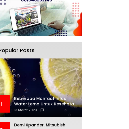
Popular Posts
Beberapa Manfaat Infus
1
Water Lemo Untuk Kesehatan
Anda
13 Maret 2023
1
Demi Xpander, Mitsubishi