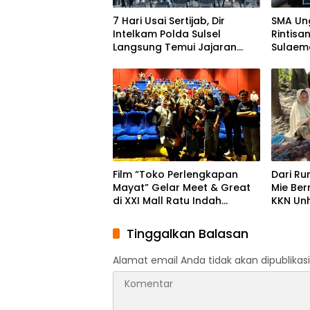
7 Hari Usai Sertijab, Dir
SMA Un
Intelkam Polda Sulsel
Rintisa
Langsung Temui Jajaran
Sulaema
Pengurus PBHI
Founda
Film “Toko Perlengkapan
Dari Ru
Mayat” Gelar Meet & Great
Mie Ber
di XXI Mall Ratu Indah
KKN Un
Makassar
Diversi
Desa B
Tinggalkan Balasan
Alamat email Anda tidak akan dipublikasi