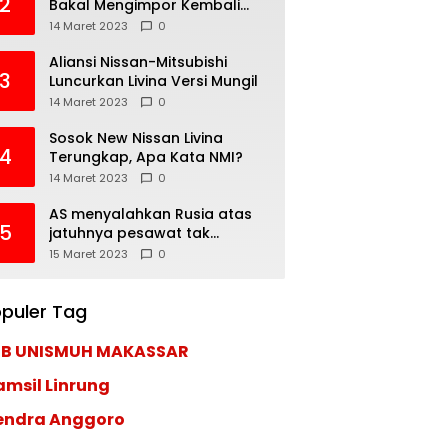
2
Bakal Mengimpor Kembali
Pajero Sport
14 Maret 2023
0
Aliansi Nissan-Mitsubishi
3
Luncurkan Livina Versi Mungil
14 Maret 2023
0
Sosok New Nissan Livina
4
Terungkap, Apa Kata NMI?
14 Maret 2023
0
AS menyalahkan Rusia atas
5
jatuhnya pesawat tak
berawak di Laut Hitam,
15 Maret 2023
0
Moskow menyangkal
puler Tag
EB UNISMUH MAKASSAR
amsil Linrung
endra Anggoro