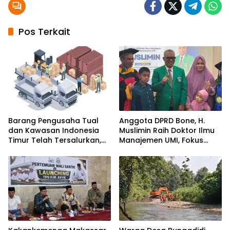
Pos Terkait
Barang Pengusaha Tual
Anggota DPRD Bone, H.
dan Kawasan Indonesia
Muslimin Raih Doktor Ilmu
Timur Telah Tersalurkan,
Manajemen UMI, Fokus
Ali Mardana Apresiasi
pada Peningkatan Kinerja
Langkah Penyelesaian PT
ASN
Afid Logistik dan PT Tanto
Intim Line