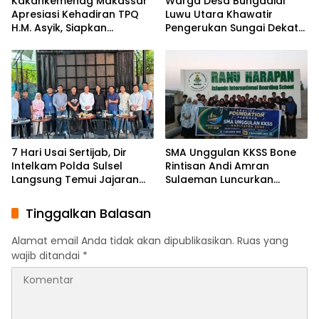
Kakankemenag Makassar
Warga Desa Bungadidi
Apresiasi Kehadiran TPQ
Luwu Utara Khawatir
H.M. Asyik, Siapkan
Pengerukan Sungai Dekat
Generasi Qur’ani dan
Permukiman dan
Cegah Anak Miskin
Jembatan Provinsi
Spiritualitas
7 Hari Usai Sertijab, Dir
SMA Unggulan KKSS Bone
Intelkam Polda Sulsel
Rintisan Andi Amran
Langsung Temui Jajaran
Sulaeman Luncurkan
Pengurus PBHI
English Foundation
Program
Tinggalkan Balasan
Alamat email Anda tidak akan dipublikasikan.
Ruas yang
wajib ditandai
*