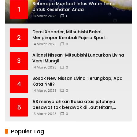
Beberapa Manfaat Infus Water Lemo
1
Untuk Kesehatan Anda
13 Maret 2023
1
Demi Xpander, Mitsubishi Bakal
2
Mengimpor Kembali Pajero Sport
14 Maret 2023
0
Aliansi Nissan-Mitsubishi Luncurkan Livina
3
Versi Mungil
14 Maret 2023
0
Sosok New Nissan Livina Terungkap, Apa
4
Kata NMI?
14 Maret 2023
0
AS menyalahkan Rusia atas jatuhnya
5
pesawat tak berawak di Laut Hitam,
Moskow menyangkal
15 Maret 2023
0
Populer Tag