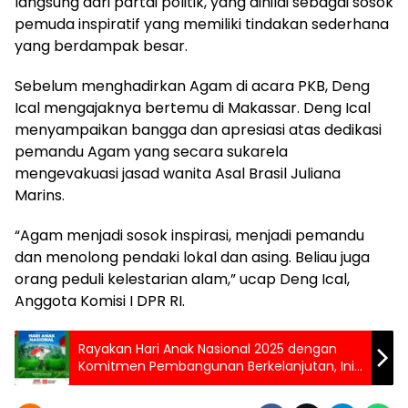
langsung dari partai politik, yang dinilai sebagai sosok
pemuda inspiratif yang memiliki tindakan sederhana
yang berdampak besar.
Sebelum menghadirkan Agam di acara PKB, Deng
Ical mengajaknya bertemu di Makassar. Deng Ical
menyampaikan bangga dan apresiasi atas dedikasi
pemandu Agam yang secara sukarela
mengevakuasi jasad wanita Asal Brasil Juliana
Marins.
“Agam menjadi sosok inspirasi, menjadi pemandu
dan menolong pendaki lokal dan asing. Beliau juga
orang peduli kelestarian alam,” ucap Deng Ical,
Anggota Komisi I DPR RI.
Rayakan Hari Anak Nasional 2025 dengan
Komitmen Pembangunan Berkelanjutan, Ini
Kata Bappeda Makassar