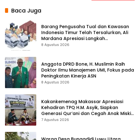
Baca Juga
Barang Pengusaha Tual dan Kawasan
Indonesia Timur Telah Tersalurkan, Ali
Mardana Apresiasi Langkah
Penyelesaian PT Afid Logistik dan PT
8 Agustus 2026
Tanto Intim Line
Anggota DPRD Bone, H. Muslimin Raih
Doktor Ilmu Manajemen UMI, Fokus pada
Peningkatan Kinerja ASN
8 Agustus 2026
Kakankemenag Makassar Apresiasi
Kehadiran TPQ H.M. Asyik, Siapkan
Generasi Qur’ani dan Cegah Anak Miskin
Spiritualitas
7 Agustus 2026
Warga Desa Bungadidi Luwu Utara